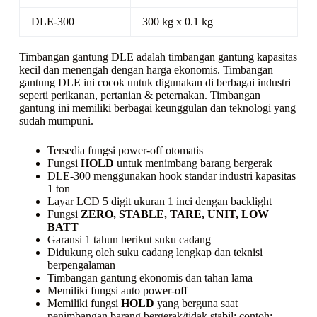
DLE-300
300 kg x 0.1 kg
Timbangan gantung DLE adalah timbangan gantung kapasitas
kecil dan menengah dengan harga ekonomis. Timbangan
gantung DLE ini cocok untuk digunakan di berbagai industri
seperti perikanan, pertanian & peternakan. Timbangan
gantung ini memiliki berbagai keunggulan dan teknologi yang
sudah mumpuni.
Tersedia fungsi power-off otomatis
Fungsi
HOLD
untuk menimbang barang bergerak
DLE-300 menggunakan hook standar industri kapasitas
1 ton
Layar LCD 5 digit ukuran 1 inci dengan backlight
Fungsi
ZERO, STABLE, TARE, UNIT, LOW
BATT
Garansi 1 tahun berikut suku cadang
Didukung oleh suku cadang lengkap dan teknisi
berpengalaman
Timbangan gantung ekonomis dan tahan lama
Memiliki fungsi
auto power-off
Memiliki fungsi
HOLD
yang berguna saat
penimbangan barang bergerak/tidak stabil; contoh: