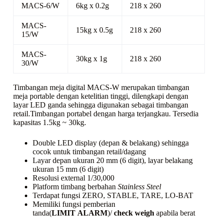
MACS-6/W
6kg x 0.2g
218 x 260
MACS-
15kg x 0.5g
218 x 260
15/W
MACS-
30kg x 1g
218 x 260
30/W
Timbangan meja digital MACS-W merupakan timbangan
meja portable dengan ketelitian tinggi, dilengkapi dengan
layar LED ganda sehingga digunakan sebagai timbangan
retail.Timbangan portabel dengan harga terjangkau. Tersedia
kapasitas 1.5kg ~ 30kg.
Double LED display (depan & belakang) sehingga
cocok untuk timbangan retail/dagang
Layar depan ukuran 20 mm (6 digit), layar belakang
ukuran 15 mm (6 digit)
Resolusi external 1/30,000
Platform timbang berbahan
Stainless Steel
Terdapat fungsi ZERO, STABLE, TARE, LO-BAT
Memiliki fungsi pemberian
tanda(
LIMIT
ALARM
)/
check weigh
apabila berat