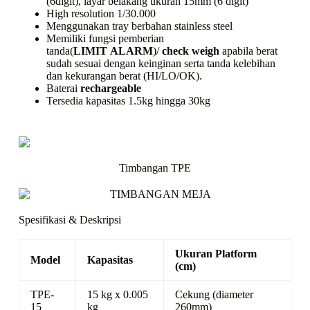
(6digit), layar belakang ukuran 15mm (6 digit)
High resolution 1/30.000
Menggunakan
tray
berbahan
stainless steel
Memiliki fungsi pemberian
tanda(
LIMIT
ALARM
)/
check weigh
apabila berat
sudah sesuai dengan keinginan serta tanda kelebihan
dan kekurangan berat (HI/LO/OK).
Baterai
rechargeable
Tersedia kapasitas 1.5kg hingga 30kg
Timbangan TPE
Spesifikasi & Deskripsi
Ukuran Platform
Model
Kapasitas
(cm)
TPE-
15 kg x 0.005
Cekung (diameter
15
kg
260mm)