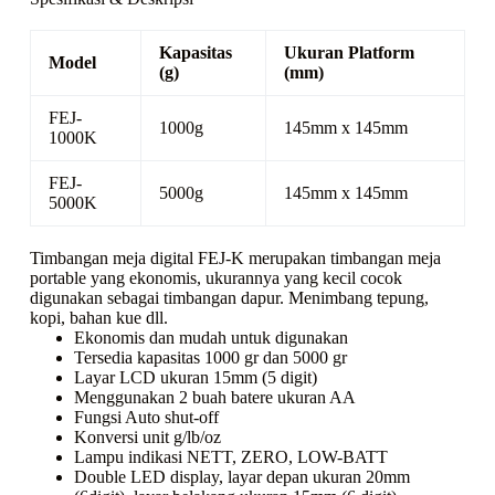
Kapasitas
Ukuran Platform
Model
(g)
(mm)
FEJ-
1000g
145mm x 145mm
1000K
FEJ-
5000g
145mm x 145mm
5000K
Timbangan meja digital FEJ-K merupakan timbangan meja
portable yang ekonomis, ukurannya yang kecil cocok
digunakan sebagai timbangan dapur. Menimbang tepung,
kopi, bahan kue dll.
Ekonomis dan mudah untuk digunakan
Tersedia kapasitas 1000 gr dan 5000 gr
Layar LCD ukuran 15mm (5 digit)
Menggunakan 2 buah batere ukuran AA
Fungsi Auto shut-off
Konversi unit g/lb/oz
Lampu indikasi NETT, ZERO, LOW-BATT
Double LED display, layar depan ukuran 20mm