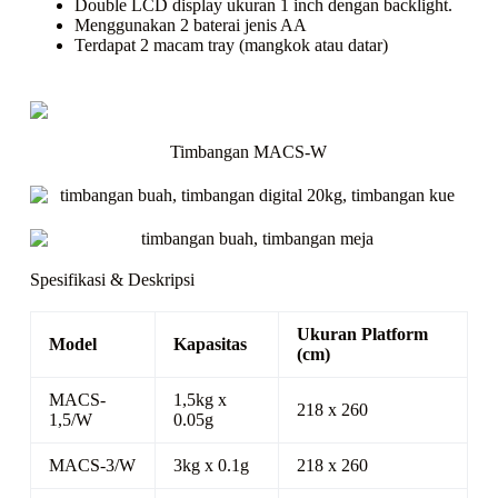
Double LCD display ukuran 1 inch dengan
backlight.
Menggunakan 2 baterai jenis AA
Terdapat 2 macam
tray
(mangkok atau datar)
Timbangan MACS-W
Spesifikasi & Deskripsi
Ukuran Platform
Model
Kapasitas
(cm)
MACS-
1,5kg x
218 x 260
1,5/W
0.05g
MACS-3/W
3kg x 0.1g
218 x 260