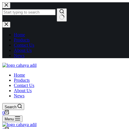
Home
Products
Contact Us
About Us
News
Home
Products
Contact Us
About Us
News
Search
0
Menu