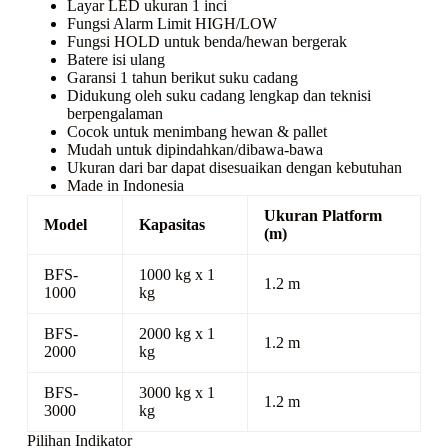
Layar LED ukuran 1 inci
Fungsi Alarm Limit HIGH/LOW
Fungsi HOLD untuk benda/hewan bergerak
Batere isi ulang
Garansi 1 tahun berikut suku cadang
Didukung oleh suku cadang lengkap dan teknisi
berpengalaman
Cocok untuk menimbang hewan & pallet
Mudah untuk dipindahkan/dibawa-bawa
Ukuran dari bar dapat disesuaikan dengan kebutuhan
Made in Indonesia
Ukuran Platform
Model
Kapasitas
(m)
BFS-
1000 kg x 1
1.2 m
1000
kg
BFS-
2000 kg x 1
1.2 m
2000
kg
BFS-
3000 kg x 1
1.2 m
3000
kg
Pilihan Indikator