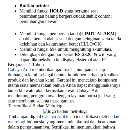
Built-in printer
Memiliki fungsi
HOLD
yang berguna saat
penimbangan barang bergerak/tidak stabil; contoh:
penimbangan hewan.
Memiliki fungsi pemberian tanda(
LIMIT
ALARM
)
apabila berat sudah sesuai dengan keinginan serta tanda
kelebihan dan kekurangan berat (HI/LO/OK).
Memiliki fungsi
M+
untuk menghitung akumulasi.
Dilengkapi dengan port serial
RS-232C
& wifi yang
dapat dikoneksikan ke display eksternal atau PC.
Bergaransi 1 Tahun
Cahaya Adil
memberikan garansi 1 tahun pada setiap
timbangan kami, sebagai bentuk komitmen terhadap kualitas
produk dan layanan kami. Garansi ini mencakup komponen
utama serta memastikan bahwa Anda dapat menggunakannya
tanpa khawatir akan kerusakan awal. Cahaya Adil
mendukung penggunanya dengan layanan purna jual yang
siap membantu selama masa garansi.
Tersertifikasi Badan Metrologi
Timbangan digital
Cahaya Adil
telah tersertifikasi oleh
badan
metrologi
Indonesia, yang menjamin akurasi dan keamanan
dalam penggunaannya. Sertifikasi ini menunjukkan bahwa