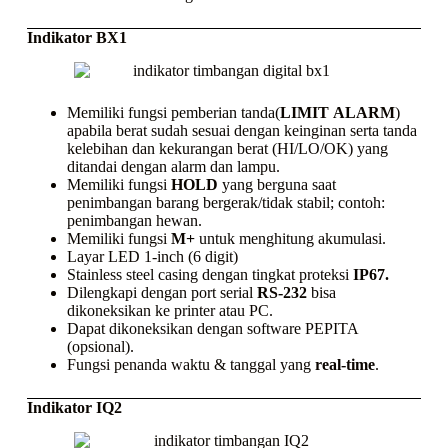
Indikator BX1
Memiliki fungsi pemberian tanda(
LIMIT
ALARM
)
apabila berat sudah sesuai dengan keinginan serta tanda
kelebihan dan kekurangan berat (HI/LO/OK) yang
ditandai dengan alarm dan lampu.
Memiliki fungsi
HOLD
yang berguna saat
penimbangan barang bergerak/tidak stabil; contoh:
penimbangan hewan.
Memiliki fungsi
M+
untuk menghitung akumulasi.
Layar LED 1-inch (6 digit)
Stainless steel casing
dengan tingkat proteksi
IP67.
Dilengkapi dengan port serial
RS-232
bisa
dikoneksikan ke
printer
atau PC.
Dapat dikoneksikan dengan
software
PEPITA
(opsional).
Fungsi penanda waktu & tanggal yang
real-time
.
Indikator IQ2