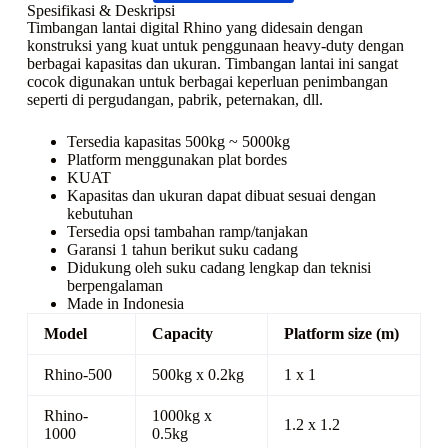
Spesifikasi & Deskripsi
Timbangan lantai digital Rhino yang didesain dengan
konstruksi yang kuat untuk penggunaan heavy-duty dengan
berbagai kapasitas dan ukuran. Timbangan lantai ini sangat
cocok digunakan untuk berbagai keperluan penimbangan
seperti di pergudangan, pabrik, peternakan, dll.
Tersedia kapasitas 500kg ~ 5000kg
Platform menggunakan plat bordes
KUAT
Kapasitas dan ukuran dapat dibuat sesuai dengan
kebutuhan
Tersedia opsi tambahan ramp/tanjakan
Garansi 1 tahun berikut suku cadang
Didukung oleh suku cadang lengkap dan teknisi
berpengalaman
Made in Indonesia
Model
Capacity
Platform size (m)
Rhino-500
500kg x 0.2kg
1 x 1
Rhino-
1000kg x
1.2 x 1.2
1000
0.5kg