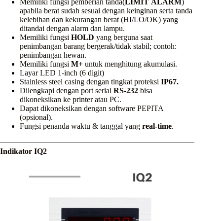
Memiliki fungsi pemberian tanda(
LIMIT
ALARM
)
apabila berat sudah sesuai dengan keinginan serta tanda
kelebihan dan kekurangan berat (HI/LO/OK) yang
ditandai dengan alarm dan lampu.
Memiliki fungsi
HOLD
yang berguna saat
penimbangan barang bergerak/tidak stabil; contoh:
penimbangan hewan.
Memiliki fungsi
M+
untuk menghitung akumulasi.
Layar LED 1-inch (6 digit)
Stainless steel casing
dengan tingkat proteksi
IP67.
Dilengkapi dengan port serial
RS-232
bisa
dikoneksikan ke
printer
atau PC.
Dapat dikoneksikan dengan
software
PEPITA
(opsional).
Fungsi penanda waktu & tanggal yang
real-time
.
Indikator IQ2