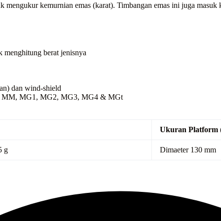
 mengukur kemurnian emas (karat). Timbangan emas ini juga masuk ke
k menghitung berat jenisnya
an) dan wind-shield
r, ct, MM, MG1, MG2, MG3, MG4 & MGt
Ukuran Platform
5 g
Dimaeter 130 mm