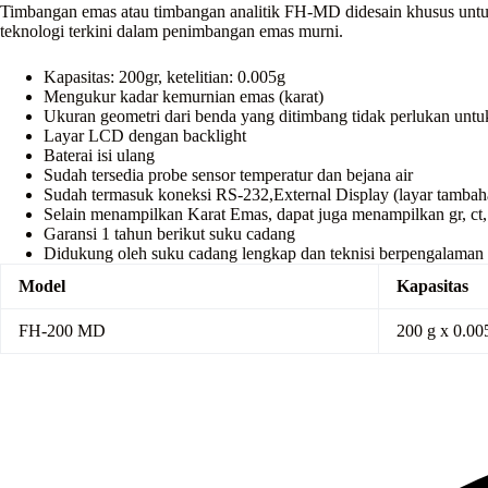
Timbangan emas atau timbangan analitik FH-MD didesain khusus untuk
teknologi terkini dalam penimbangan emas murni.
Kapasitas: 200gr, ketelitian: 0.005g
Mengukur kadar kemurnian emas (karat)
Ukuran geometri dari benda yang ditimbang tidak perlukan untu
Layar LCD dengan backlight
Baterai isi ulang
Sudah tersedia probe sensor temperatur dan bejana air
Sudah termasuk koneksi RS-232,External Display (layar tambah
Selain menampilkan Karat Emas, dapat juga menampilkan g
Garansi 1 tahun berikut suku cadang
Didukung oleh suku cadang lengkap dan teknisi berpengalaman
Model
Kapasitas
FH-200 MD
200 g x 0.00