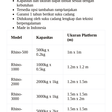
Kapasitas dan ukuran dapat dibuat sesuai dengan
kebutuhan
Tersedia opsi tambahan ramp/tanjakan
Garansi 1 tahun berikut suku cadang
Didukung oleh suku cadang lengkap dan teknisi
berpengalaman
Made in Indonesia
Ukuran Platform
Model
Kapasitas
(m)
500kg x
Rhino-500
1m x 1m
0.2kg
Rhino-
1000kg x
1.2m x 1.2 m
1000
0.5kg
Rhino-
2000kg x 1kg
1.2m x 1.5m
2000
Rhino-
1.5m x 1.5m
3000kg x 1kg
3000
1.5m x 2m
Rhino-
1.5m x 1.5m
5000kg x 2kg