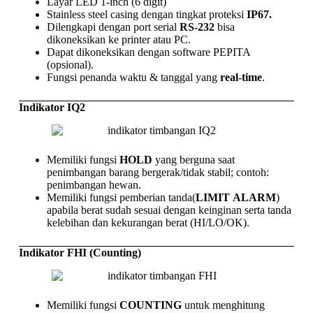
Layar LED 1-inch (6 digit)
Stainless steel casing
dengan tingkat proteksi
IP67.
Dilengkapi dengan port serial
RS-232
bisa
dikoneksikan ke
printer
atau PC.
Dapat dikoneksikan dengan
software
PEPITA
(opsional).
Fungsi penanda waktu & tanggal yang
real-time
.
Indikator IQ2
Memiliki fungsi
HOLD
yang berguna saat
penimbangan barang bergerak/tidak stabil; contoh:
penimbangan hewan.
Memiliki fungsi pemberian tanda(
LIMIT
ALARM
)
apabila berat sudah sesuai dengan keinginan serta tanda
kelebihan dan kekurangan berat (HI/LO/OK).
Indikator FHI (Counting)
Memiliki fungsi
COUNTING
untuk menghitung