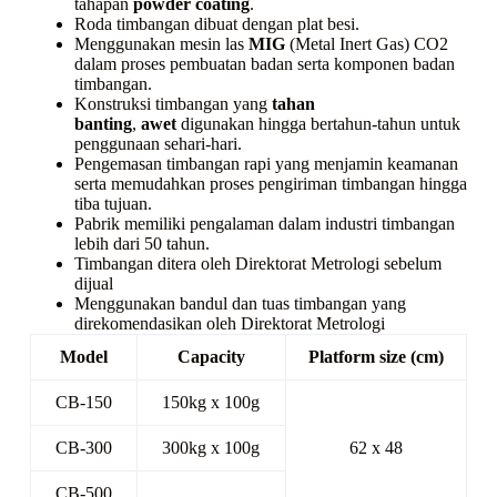
tahapan
powder coating
.
Roda timbangan dibuat dengan plat besi.
Menggunakan mesin las
MIG
(Metal Inert Gas) CO2
dalam proses pembuatan badan serta komponen badan
timbangan.
Konstruksi timbangan yang
tahan
banting
,
awet
digunakan hingga bertahun-tahun untuk
penggunaan sehari-hari.
Pengemasan timbangan rapi yang menjamin keamanan
serta memudahkan proses pengiriman timbangan hingga
tiba tujuan.
Pabrik memiliki pengalaman dalam industri timbangan
lebih dari 50 tahun.
Timbangan ditera oleh Direktorat Metrologi sebelum
dijual
Menggunakan bandul dan tuas timbangan yang
direkomendasikan oleh Direktorat Metrologi
Model
Capacity
Platform size (cm)
CB-150
150kg x 100g
CB-300
300kg x 100g
62 x 48
CB-500