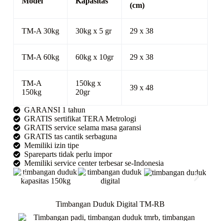
Model
Kapasitas
(cm)
TM-A 30kg
30kg x 5 gr
29 x 38
TM-A 60kg
60kg x 10gr
29 x 38
TM-A
150kg x
39 x 48
150kg
20gr
GARANSI 1 tahun
GRATIS sertifikat TERA Metrologi
GRATIS service selama masa garansi
GRATIS tas cantik serbaguna
Memiliki izin tipe
Spareparts tidak perlu impor
Memiliki service center terbesar se-Indonesia
Timbangan Duduk Digital TM-RB