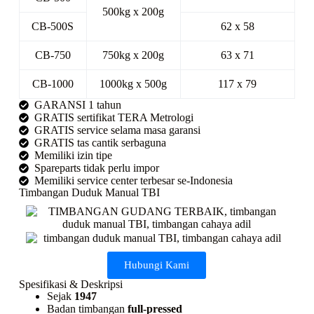
500kg x 200g
CB-500S
62 x 58
CB-750
750kg x 200g
63 x 71
CB-1000
1000kg x 500g
117 x 79
GARANSI 1 tahun
GRATIS sertifikat TERA Metrologi
GRATIS service selama masa garansi
GRATIS tas cantik serbaguna
Memiliki izin tipe
Spareparts tidak perlu impor
Memiliki service center terbesar se-Indonesia
Timbangan Duduk Manual TBI
Hubungi Kami
Spesifikasi & Deskripsi
Sejak
1947
Badan timbangan
full-pressed