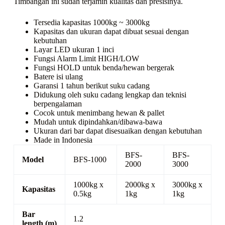
Timbangan ini sudah terjamin kualitas dan presisinya.
Tersedia kapasitas 1000kg ~ 3000kg
Kapasitas dan ukuran dapat dibuat sesuai dengan
kebutuhan
Layar LED ukuran 1 inci
Fungsi Alarm Limit HIGH/LOW
Fungsi HOLD untuk benda/hewan bergerak
Batere isi ulang
Garansi 1 tahun berikut suku cadang
Didukung oleh suku cadang lengkap dan teknisi
berpengalaman
Cocok untuk menimbang hewan & pallet
Mudah untuk dipindahkan/dibawa-bawa
Ukuran dari bar dapat disesuaikan dengan kebutuhan
Made in Indonesia
BFS-
BFS-
Model
BFS-1000
2000
3000
1000kg x
2000kg x
3000kg x
Kapasitas
0.5kg
1kg
1kg
Bar
1.2
length (m)