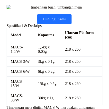
Hubungi Kami
Spesifikasi & Deskripsi
Ukuran Platform
Model
Kapasitas
(cm)
MACS-
1,5kg x
218 x 260
1,5/W
0.05g
MACS-3/W
3kg x 0.1g
218 x 260
MACS-6/W
6kg x 0.2g
218 x 260
MACS-
15kg x 0.5g
218 x 260
15/W
MACS-
30kg x 1g
218 x 260
30/W
Timbangan meja digital MACS-W merupakan timbangan