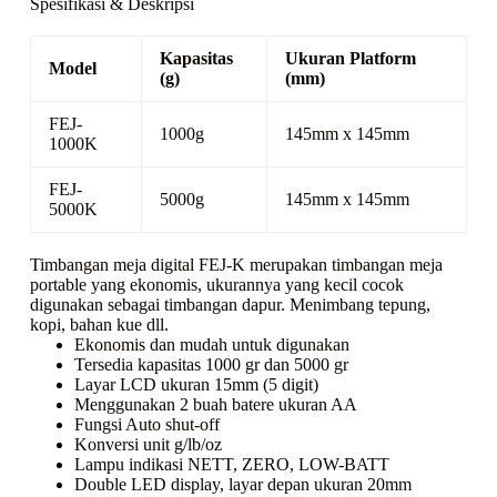
Spesifikasi & Deskripsi
Kapasitas
Ukuran Platform
Model
(g)
(mm)
FEJ-
1000g
145mm x 145mm
1000K
FEJ-
5000g
145mm x 145mm
5000K
Timbangan meja digital FEJ-K merupakan timbangan meja
portable yang ekonomis, ukurannya yang kecil cocok
digunakan sebagai timbangan dapur. Menimbang tepung,
kopi, bahan kue dll.
Ekonomis dan mudah untuk digunakan
Tersedia kapasitas 1000 gr dan 5000 gr
Layar LCD ukuran 15mm (5 digit)
Menggunakan 2 buah batere ukuran AA
Fungsi Auto shut-off
Konversi unit g/lb/oz
Lampu indikasi NETT, ZERO, LOW-BATT
Double LED display, layar depan ukuran 20mm