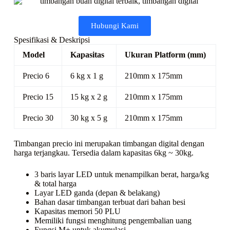
Hubungi Kami
Spesifikasi & Deskripsi
Model
Kapasitas
Ukuran Platform (mm)
Precio 6
6 kg x 1 g
210mm x 175mm
Precio 15
15 kg x 2 g
210mm x 175mm
Precio 30
30 kg x 5 g
210mm x 175mm
Timbangan precio ini merupakan timbangan digital dengan
harga terjangkau. Tersedia dalam kapasitas 6kg ~ 30kg.
3 baris layar LED untuk menampilkan berat, harga/kg
& total harga
Layar LED ganda (depan & belakang)
Bahan dasar timbangan terbuat dari bahan besi
Kapasitas memori 50 PLU
Memiliki fungsi menghitung pengembalian uang
Fungsi M+ untuk akumulasi