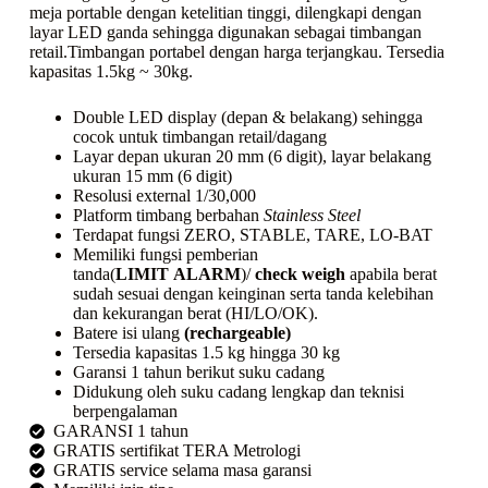
meja portable dengan ketelitian tinggi, dilengkapi dengan
layar LED ganda sehingga digunakan sebagai timbangan
retail.Timbangan portabel dengan harga terjangkau. Tersedia
kapasitas 1.5kg ~ 30kg.
Double LED display (depan & belakang) sehingga
cocok untuk timbangan retail/dagang
Layar depan ukuran 20 mm (6 digit), layar belakang
ukuran 15 mm (6 digit)
Resolusi external 1/30,000
Platform timbang berbahan
Stainless Steel
Terdapat fungsi ZERO, STABLE, TARE, LO-BAT
Memiliki fungsi pemberian
tanda(
LIMIT
ALARM
)/
check weigh
apabila berat
sudah sesuai dengan keinginan serta tanda kelebihan
dan kekurangan berat (HI/LO/OK).
Batere isi ulang
(rechargeable)
Tersedia kapasitas 1.5 kg hingga 30 kg
Garansi 1 tahun berikut suku cadang
Didukung oleh suku cadang lengkap dan teknisi
berpengalaman
GARANSI 1 tahun
GRATIS sertifikat TERA Metrologi
GRATIS service selama masa garansi