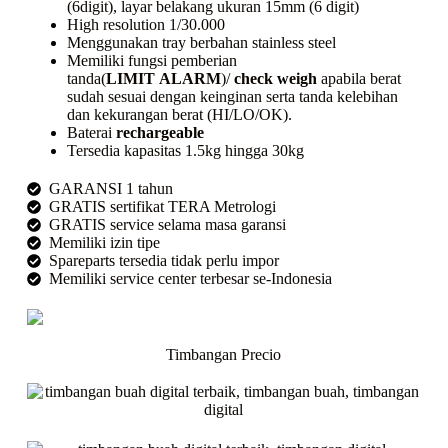
(6digit), layar belakang ukuran 15mm (6 digit)
High resolution 1/30.000
Menggunakan
tray
berbahan
stainless steel
Memiliki fungsi pemberian
tanda(
LIMIT
ALARM
)/
check weigh
apabila berat
sudah sesuai dengan keinginan serta tanda kelebihan
dan kekurangan berat (HI/LO/OK).
Baterai
rechargeable
Tersedia kapasitas 1.5kg hingga 30kg
GARANSI 1 tahun
GRATIS sertifikat TERA Metrologi
GRATIS service selama masa garansi
Memiliki izin tipe
Spareparts tersedia tidak perlu impor
Memiliki service center terbesar se-Indonesia
Timbangan Precio