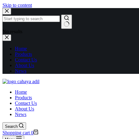
Skip to content
No results
Home
Products
Contact Us
About Us
News
Home
Products
Contact Us
About Us
News
Search
Shopping cart
0