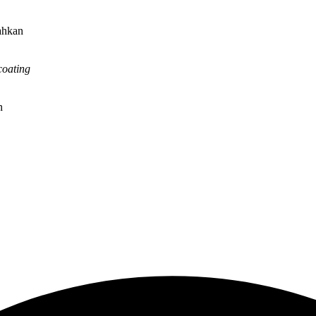
ahkan
coating
n