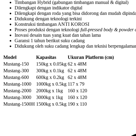
Timbangan Hybrid (gabungan timbangan manual & digital)
Dilengkapi dengan indikator digital
Dilengkapi dengan roda yang bisa didorong dan mudah dipind
Didukung dengan teknologi terkini
Konstruksi timbangan ANTI KOROSI
Proses produksi dengan teknologi
full-pressed body & powder 
Inovasi desain tuas yang kuat dan tahan lama
Garansi 1 tahun berikut suku cadang
Didukung oleh suku cadang lengkap dan teknisi berpengalama
Model
Kapasitas
Ukuran Platform (cm)
Mustang-150
150kg x 0.05kg
62 x 48M
Mustang-300
300kg x 0.1kg
62 x 48M
Mustang-600
600kg x 0.2kg
62 x 48M
Mustang-1000
1000kg x 0.5kg
117 x 79
Mustang-2000
2000kg x 1kg
160 x 120
Mustang-3000
3000kg x 1kg
160 x 120
Mustang-1500H
1500kg x 0.5kg
190 x 110