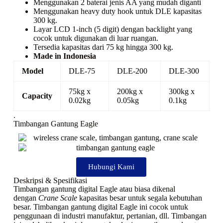
Menggunakan 2 baterai jenis AA yang mudah diganti
Menggunakan
heavy duty hook
untuk DLE kapasitas
300 kg.
Layar LCD 1-inch (5 digit) dengan
backlight
yang
cocok untuk digunakan di luar ruangan.
Tersedia kapasitas dari 75 kg hingga 300 kg.
Made in Indonesia
Model
DLE-75
DLE-200
DLE-300
75kg x
200kg x
300kg x
Capacity
0.02kg
0.05kg
0.1kg
.
Timbangan Gantung Eagle
Hubungi Kami
Deskripsi & Spesifikasi
Timbangan gantung digital Eagle atau biasa dikenal
dengan
Crane Scale
kapasitas besar untuk segala kebutuhan
besar. Timbangan gantung digital Eagle ini cocok untuk
penggunaan di industri manufaktur, pertanian, dll. Timbangan