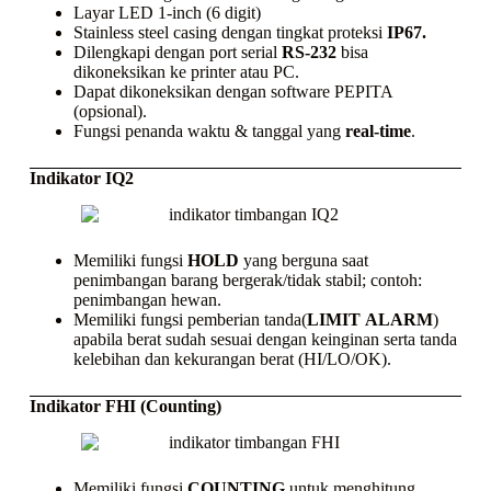
Layar LED 1-inch (6 digit)
Stainless steel casing
dengan tingkat proteksi
IP67.
Dilengkapi dengan port serial
RS-232
bisa
dikoneksikan ke
printer
atau PC.
Dapat dikoneksikan dengan
software
PEPITA
(opsional).
Fungsi penanda waktu & tanggal yang
real-time
.
Indikator IQ2
Memiliki fungsi
HOLD
yang berguna saat
penimbangan barang bergerak/tidak stabil; contoh:
penimbangan hewan.
Memiliki fungsi pemberian tanda(
LIMIT
ALARM
)
apabila berat sudah sesuai dengan keinginan serta tanda
kelebihan dan kekurangan berat (HI/LO/OK).
Indikator FHI (Counting)
Memiliki fungsi
COUNTING
untuk menghitung