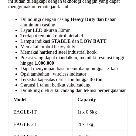
ini sudah dilengkapi dengan teknologi canggih yang dapat
menggunakan remote jarak jauh.
Dilindungi dengan casing
Heavy Duty
dari bahan
aluminium casting
Layar LED ukuran 30mm
Terdapat remote kontrol nirkabel
Lampu indikasi
STABLE
dan
LOW BATT
Memakai tombol
heavy duty
Memakai
hardened steel industrial hook
Presisi yang dapat diandalkan, memiliki resolusi tinggi
hingga
1.000.000
Dapat menyimpan hasil menimbang hingga 13 kali
Opsi tambahan :
wireless indicator
Tersedia kapasitas dari 1 ton hingga
30 ton
Garansi 1 tahun berikut suku cadang
Didukung oleh suku cadang dan teknisi berpengalaman
Model
Capacity
EAGLE-1T
1t x 0.5kg
EAGLE-2T
2t x 1kg