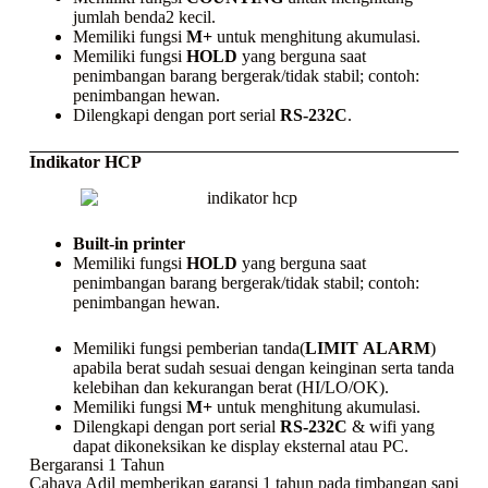
jumlah benda2 kecil.
Memiliki fungsi
M+
untuk menghitung akumulasi.
Memiliki fungsi
HOLD
yang berguna saat
penimbangan barang bergerak/tidak stabil; contoh:
penimbangan hewan.
Dilengkapi dengan port serial
RS-232C
.
Indikator HCP
Built-in printer
Memiliki fungsi
HOLD
yang berguna saat
penimbangan barang bergerak/tidak stabil; contoh:
penimbangan hewan.
Memiliki fungsi pemberian tanda(
LIMIT
ALARM
)
apabila berat sudah sesuai dengan keinginan serta tanda
kelebihan dan kekurangan berat (HI/LO/OK).
Memiliki fungsi
M+
untuk menghitung akumulasi.
Dilengkapi dengan port serial
RS-232C
& wifi yang
dapat dikoneksikan ke display eksternal atau PC.
Bergaransi 1 Tahun
Cahaya Adil memberikan garansi 1 tahun pada timbangan sapi