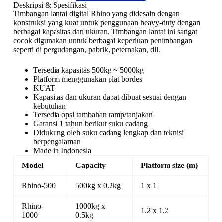
Deskripsi & Spesifikasi
Timbangan lantai digital Rhino yang didesain dengan
konstruksi yang kuat untuk penggunaan heavy-duty dengan
berbagai kapasitas dan ukuran. Timbangan lantai ini sangat
cocok digunakan untuk berbagai keperluan penimbangan
seperti di pergudangan, pabrik, peternakan, dll.
Tersedia kapasitas 500kg ~ 5000kg
Platform menggunakan plat bordes
KUAT
Kapasitas dan ukuran dapat dibuat sesuai dengan
kebutuhan
Tersedia opsi tambahan ramp/tanjakan
Garansi 1 tahun berikut suku cadang
Didukung oleh suku cadang lengkap dan teknisi
berpengalaman
Made in Indonesia
Model
Capacity
Platform size (m)
Rhino-500
500kg x 0.2kg
1 x 1
Rhino-
1000kg x
1.2 x 1.2
1000
0.5kg