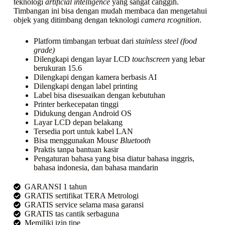
teknologi
artificial intelligence
yang sangat canggih.
Timbangan ini bisa dengan mudah membaca dan mengetahui
objek yang ditimbang dengan teknologi
camera rcognition
.
Platform timbangan terbuat dari
stainless steel (food
grade)
Dilengkapi dengan layar LCD
touchscreen
yang lebar
berukuran 15.6
Dilengkapi dengan kamera berbasis AI
Dilengkapi dengan label printing
Label bisa disesuaikan dengan kebutuhan
Printer berkecepatan tinggi
Didukung dengan Android OS
Layar LCD depan belakang
Tersedia port untuk kabel LAN
Bisa menggunakan M
ouse Bluetooth
Praktis tanpa bantuan kasir
Pengaturan bahasa yang bisa diatur bahasa inggris,
bahasa indonesia, dan bahasa mandarin
GARANSI 1 tahun
GRATIS sertifikat TERA Metrologi
GRATIS service selama masa garansi
GRATIS tas cantik serbaguna
Memiliki izin tipe