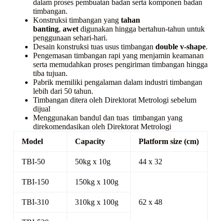
dalam proses pembuatan badan serta komponen badan
timbangan.
Konstruksi timbangan yang
tahan
banting
,
awet
digunakan hingga bertahun-tahun untuk
penggunaan sehari-hari.
Desain konstruksi tuas usus timbangan
double v-shape
.
Pengemasan timbangan rapi yang menjamin keamanan
serta memudahkan proses pengiriman timbangan hingga
tiba tujuan.
Pabrik memiliki pengalaman dalam industri timbangan
lebih dari 50 tahun.
Timbangan ditera oleh Direktorat Metrologi sebelum
dijual
Menggunakan bandul dan tuas timbangan yang
direkomendasikan oleh Direktorat Metrologi
Model
Capacity
Platform size (cm)
TBI-50
50kg x 10g
44 x 32
TBI-150
150kg x 100g
TBI-310
310kg x 100g
62 x 48