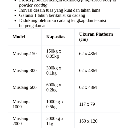
powder coating
Inovasi desain tuas yang kuat dan tahan lama
Garansi 1 tahun berikut suku cadang
Didukung oleh suku cadang lengkap dan teknisi
berpengalaman
Ukuran Platform
Model
Kapasitas
(cm)
150kg x
Mustang-150
62 x 48M
0.05kg
300kg x
Mustang-300
62 x 48M
0.1kg
600kg x
Mustang-600
62 x 48M
0.2kg
Mustang-
1000kg x
117 x 79
1000
0.5kg
Mustang-
2000kg x
160 x 120
2000
1kg