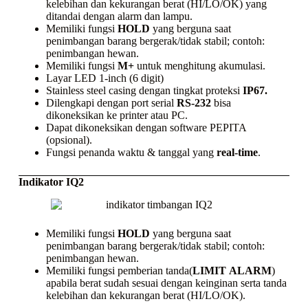
kelebihan dan kekurangan berat (HI/LO/OK) yang
ditandai dengan alarm dan lampu.
Memiliki fungsi
HOLD
yang berguna saat
penimbangan barang bergerak/tidak stabil; contoh:
penimbangan hewan.
Memiliki fungsi
M+
untuk menghitung akumulasi.
Layar LED 1-inch (6 digit)
Stainless steel casing
dengan tingkat proteksi
IP67.
Dilengkapi dengan port serial
RS-232
bisa
dikoneksikan ke
printer
atau PC.
Dapat dikoneksikan dengan
software
PEPITA
(opsional).
Fungsi penanda waktu & tanggal yang
real-time
.
Indikator IQ2
Memiliki fungsi
HOLD
yang berguna saat
penimbangan barang bergerak/tidak stabil; contoh:
penimbangan hewan.
Memiliki fungsi pemberian tanda(
LIMIT
ALARM
)
apabila berat sudah sesuai dengan keinginan serta tanda
kelebihan dan kekurangan berat (HI/LO/OK).