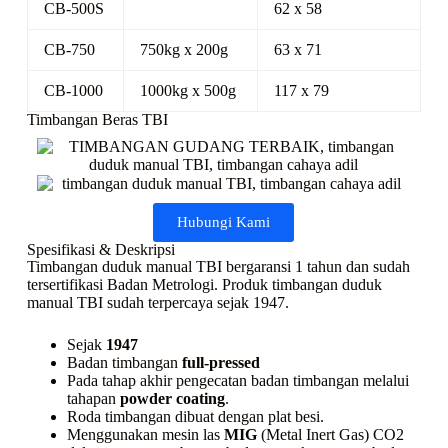
CB-500S
62 x 58
CB-750
750kg x 200g
63 x 71
CB-1000
1000kg x 500g
117 x 79
Timbangan Beras TBI
Hubungi Kami
Spesifikasi & Deskripsi
Timbangan duduk manual TBI bergaransi 1 tahun dan sudah
tersertifikasi Badan Metrologi. Produk timbangan duduk
manual TBI sudah terpercaya sejak 1947.
Sejak
1947
Badan timbangan
full-pressed
Pada tahap akhir pengecatan badan timbangan melalui
tahapan
powder coating
.
Roda timbangan dibuat dengan plat besi.
Menggunakan mesin las
MIG
(Metal Inert Gas) CO2