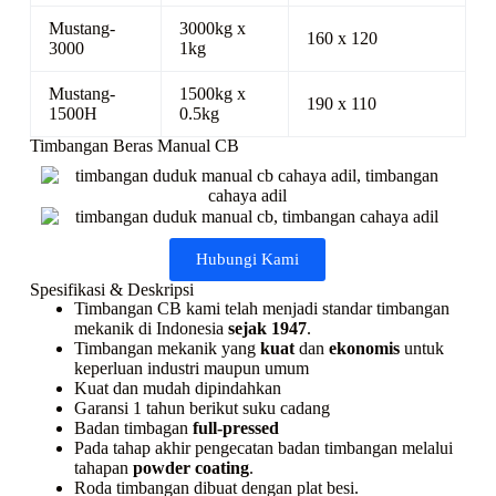
Mustang-
3000kg x
160 x 120
3000
1kg
Mustang-
1500kg x
190 x 110
1500H
0.5kg
Timbangan Beras Manual CB
Hubungi Kami
Spesifikasi & Deskripsi
Timbangan CB kami telah menjadi standar timbangan
mekanik di Indonesia
sejak 1947
.
Timbangan mekanik yang
kuat
dan
ekonomis
untuk
keperluan industri maupun umum
Kuat dan mudah dipindahkan
Garansi 1 tahun berikut suku cadang
Badan timbagan
full-pressed
Pada tahap akhir pengecatan badan timbangan melalui
tahapan
powder coating
.
Roda timbangan dibuat dengan plat besi.