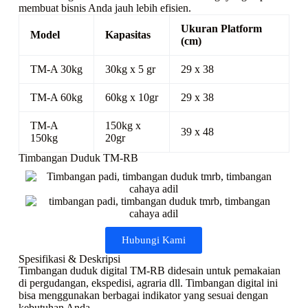
membuat bisnis Anda jauh lebih efisien.
Ukuran Platform
Model
Kapasitas
(cm)
TM-A 30kg
30kg x 5 gr
29 x 38
TM-A 60kg
60kg x 10gr
29 x 38
TM-A
150kg x
39 x 48
150kg
20gr
Timbangan Duduk TM-RB
Hubungi Kami
Spesifikasi & Deskripsi
Timbangan duduk digital TM-RB didesain untuk pemakaian
di pergudangan, ekspedisi, agraria dll. Timbangan digital ini
bisa menggunakan berbagai indikator yang sesuai dengan
kebutuhan Anda.