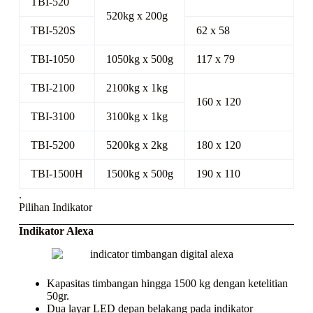
TBI-520
520kg x 200g
TBI-520S
62 x 58
TBI-1050
1050kg x 500g
117 x 79
TBI-2100
2100kg x 1kg
160 x 120
TBI-3100
3100kg x 1kg
TBI-5200
5200kg x 2kg
180 x 120
TBI-1500H
1500kg x 500g
190 x 110
.
Pilihan Indikator
Indikator Alexa
Kapasitas timbangan hingga 1500 kg dengan ketelitian
50gr.
Dua layar LED depan belakang pada indikator