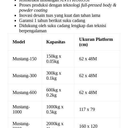
Proses produksi dengan teknologi
full-pressed body &
powder coating
Inovasi desain tuas yang kuat dan tahan lama
Garansi 1 tahun berikut suku cadang
Didukung oleh suku cadang lengkap dan teknisi
berpengalaman
Ukuran Platform
Model
Kapasitas
(cm)
150kg x
Mustang-150
62 x 48M
0.05kg
300kg x
Mustang-300
62 x 48M
0.1kg
600kg x
Mustang-600
62 x 48M
0.2kg
Mustang-
1000kg x
117 x 79
1000
0.5kg
Mustang-
2000kg x
160 x 120