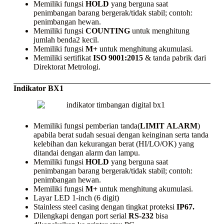
Memiliki fungsi
HOLD
yang berguna saat
penimbangan barang bergerak/tidak stabil; contoh:
penimbangan hewan.
Memiliki fungsi
COUNTING
untuk menghitung
jumlah benda2 kecil.
Memiliki fungsi
M+
untuk menghitung akumulasi.
Memiliki sertifikat
ISO 9001:2015
& tanda pabrik dari
Direktorat Metrologi.
Indikator BX1
Memiliki fungsi pemberian tanda(
LIMIT
ALARM
)
apabila berat sudah sesuai dengan keinginan serta tanda
kelebihan dan kekurangan berat (HI/LO/OK) yang
ditandai dengan alarm dan lampu.
Memiliki fungsi
HOLD
yang berguna saat
penimbangan barang bergerak/tidak stabil; contoh:
penimbangan hewan.
Memiliki fungsi
M+
untuk menghitung akumulasi.
Layar LED 1-inch (6 digit)
Stainless steel casing
dengan tingkat proteksi
IP67.
Dilengkapi dengan port serial
RS-232
bisa