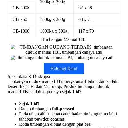
500kg x 200g
CB-500S
62 x 58
CB-750
750kg x 200g
63 x 71
CB-1000
1000kg x 500g
117 x 79
Timbangan Manual TBI
Hubungi Kami
Spesifikasi & Deskripsi
Timbangan duduk manual TBI bergaransi 1 tahun dan sudah
tersertifikasi Badan Metrologi. Produk timbangan duduk
manual TBI sudah terpercaya sejak 1947.
Sejak
1947
Badan timbangan
full-pressed
Pada tahap akhir pengecatan badan timbangan melalui
tahapan
powder coating
.
Roda timbangan dibuat dengan plat besi.