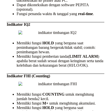
dikoneksikan ke
printer
atau PC.
Dapat dikoneksikan dengan
software
PEPITA
(opsional).
Fungsi penanda waktu & tanggal yang
real-time
.
Indikator IQ2
Memiliki fungsi
HOLD
yang berguna saat
penimbangan barang bergerak/tidak stabil; contoh:
penimbangan hewan.
Memiliki fungsi pemberian tanda(
LIMIT
ALARM
)
apabila berat sudah sesuai dengan keinginan serta tanda
kelebihan dan kekurangan berat (HI/LO/OK).
Indikator FHI (Counting)
Memiliki fungsi
COUNTING
untuk menghitung
jumlah benda2 kecil.
Memiliki fungsi
M+
untuk menghitung akumulasi.
Memiliki fungsi
HOLD
yang berguna saat