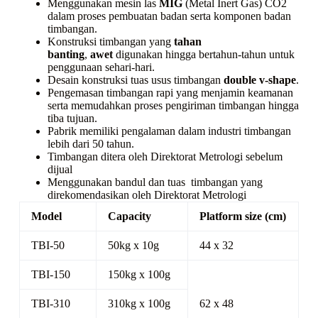
Menggunakan mesin las
MIG
(Metal Inert Gas) CO2
dalam proses pembuatan badan serta komponen badan
timbangan.
Konstruksi timbangan yang
tahan
banting
,
awet
digunakan hingga bertahun-tahun untuk
penggunaan sehari-hari.
Desain konstruksi tuas usus timbangan
double v-shape
.
Pengemasan timbangan rapi yang menjamin keamanan
serta memudahkan proses pengiriman timbangan hingga
tiba tujuan.
Pabrik memiliki pengalaman dalam industri timbangan
lebih dari 50 tahun.
Timbangan ditera oleh Direktorat Metrologi sebelum
dijual
Menggunakan bandul dan tuas timbangan yang
direkomendasikan oleh Direktorat Metrologi
Model
Capacity
Platform size (cm)
TBI-50
50kg x 10g
44 x 32
TBI-150
150kg x 100g
TBI-310
310kg x 100g
62 x 48