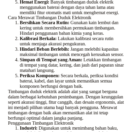
Hemat Energi:
Banyak timbangan duduk elektrik
menggunakan baterai dengan daya tahan lama atau
memiliki fitur otomatis mati untuk menghemat energi.
Cara Merawat Timbangan Duduk Elektronik
Bersihkan Secara Rutin:
Gunakan kain lembut dan
kering untuk membersihkan permukaan timbangan.
Hindari penggunaan bahan kimia yang keras.
Kalibrasi Berkala:
Lakukan kalibrasi secara rutin
untuk menjaga akurasi pengukuran.
Hindari Beban Berlebih:
Jangan melebihi kapasitas
maksimal timbangan untuk mencegah kerusakan sensor.
Simpan di Tempat yang Aman:
Letakkan timbangan
di tempat yang datar, kering, dan jauh dari paparan sinar
matahari langsung.
Periksa Komponen:
Secara berkala, periksa kondisi
baterai, kabel, dan layar untuk memastikan semua
komponen berfungsi dengan baik.
Timbangan duduk elektrik adalah alat yang sangat berguna
dalam berbagai kebutuhan penimbangan. Dengan keunggulan
seperti akurasi tinggi, fitur canggih, dan desain ergonomis, alat
ini menjadi pilihan utama bagi banyak pengguna. Merawat
timbangan dengan baik akan memastikan alat ini tetap
berfungsi optimal dalam jangka panjang.
Penggunaan Timbangan Elektronik
Industri:
Digunakan untuk menimbang bahan baku,