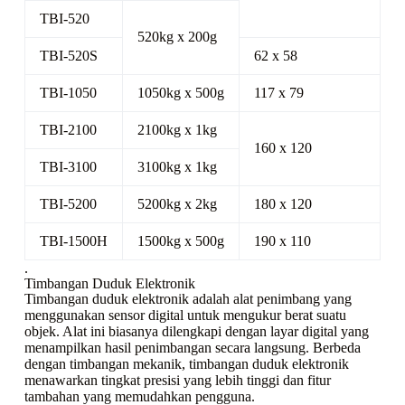
TBI-520
520kg x 200g
TBI-520S
62 x 58
TBI-1050
1050kg x 500g
117 x 79
TBI-2100
2100kg x 1kg
160 x 120
TBI-3100
3100kg x 1kg
TBI-5200
5200kg x 2kg
180 x 120
TBI-1500H
1500kg x 500g
190 x 110
.
Timbangan Duduk Elektronik
Timbangan duduk elektronik adalah alat penimbang yang
menggunakan sensor digital untuk mengukur berat suatu
objek. Alat ini biasanya dilengkapi dengan layar digital yang
menampilkan hasil penimbangan secara langsung. Berbeda
dengan timbangan mekanik, timbangan duduk elektronik
menawarkan tingkat presisi yang lebih tinggi dan fitur
tambahan yang memudahkan pengguna.