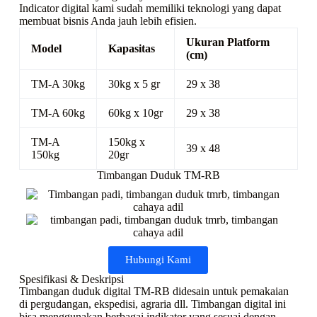
Indicator digital kami sudah memiliki teknologi yang dapat
membuat bisnis Anda jauh lebih efisien.
Ukuran Platform
Model
Kapasitas
(cm)
TM-A 30kg
30kg x 5 gr
29 x 38
TM-A 60kg
60kg x 10gr
29 x 38
TM-A
150kg x
39 x 48
150kg
20gr
Timbangan Duduk TM-RB
Hubungi Kami
Spesifikasi & Deskripsi
Timbangan duduk digital TM-RB didesain untuk pemakaian
di pergudangan, ekspedisi, agraria dll. Timbangan digital ini
bisa menggunakan berbagai indikator yang sesuai dengan