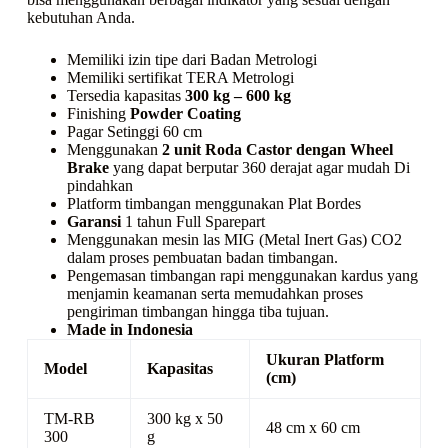
kebutuhan Anda.
Memiliki izin tipe dari Badan Metrologi
Memiliki sertifikat TERA Metrologi
Tersedia kapasitas
300 kg – 600 kg
Finishing
Powder Coating
Pagar Setinggi 60 cm
Menggunakan
2 unit Roda Castor dengan Wheel
Brake
yang dapat berputar 360 derajat agar mudah Di
pindahkan
Platform timbangan menggunakan Plat Bordes
Garansi
1 tahun Full Sparepart
Menggunakan mesin las MIG (Metal Inert Gas) CO2
dalam proses pembuatan badan timbangan.
Pengemasan timbangan rapi menggunakan kardus yang
menjamin keamanan serta memudahkan proses
pengiriman timbangan hingga tiba tujuan.
Made in Indonesia
Ukuran Platform
Model
Kapasitas
(cm)
TM-RB
300 kg x 50
48 cm x 60 cm
300
g