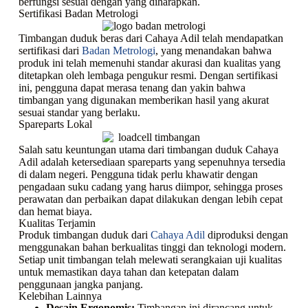
berfungsi sesuai dengan yang diharapkan.
Sertifikasi Badan Metrologi
Timbangan duduk beras dari Cahaya Adil telah mendapatkan
sertifikasi dari
Badan Metrologi
, yang menandakan bahwa
produk ini telah memenuhi standar akurasi dan kualitas yang
ditetapkan oleh lembaga pengukur resmi. Dengan sertifikasi
ini, pengguna dapat merasa tenang dan yakin bahwa
timbangan yang digunakan memberikan hasil yang akurat
sesuai standar yang berlaku.
Spareparts Lokal
Salah satu keuntungan utama dari timbangan duduk Cahaya
Adil adalah ketersediaan spareparts yang sepenuhnya tersedia
di dalam negeri. Pengguna tidak perlu khawatir dengan
pengadaan suku cadang yang harus diimpor, sehingga proses
perawatan dan perbaikan dapat dilakukan dengan lebih cepat
dan hemat biaya.
Kualitas Terjamin
Produk timbangan duduk dari
Cahaya Adil
diproduksi dengan
menggunakan bahan berkualitas tinggi dan teknologi modern.
Setiap unit timbangan telah melewati serangkaian uji kualitas
untuk memastikan daya tahan dan ketepatan dalam
penggunaan jangka panjang.
Kelebihan Lainnya
Desain Ergonomis:
Timbangan ini dirancang untuk