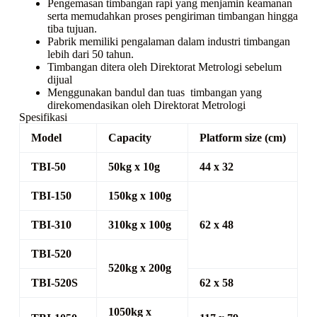
Pengemasan timbangan rapi yang menjamin keamanan
serta memudahkan proses pengiriman timbangan hingga
tiba tujuan.
Pabrik memiliki pengalaman dalam industri timbangan
lebih dari 50 tahun.
Timbangan ditera oleh Direktorat Metrologi sebelum
dijual
Menggunakan bandul dan tuas timbangan yang
direkomendasikan oleh Direktorat Metrologi
Spesifikasi
Model
Capacity
Platform size (cm)
TBI-50
50kg x 10g
44 x 32
TBI-150
150kg x 100g
TBI-310
310kg x 100g
62 x 48
TBI-520
520kg x 200g
TBI-520S
62 x 58
1050kg x