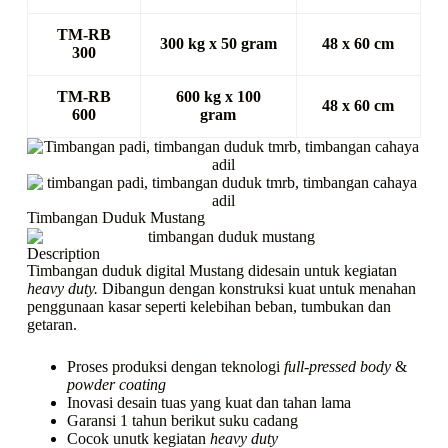
TM-RB
300 kg x 50 gram
48 x 60 cm
300
TM-RB
600 kg x 100
48 x 60 cm
600
gram
Timbangan Duduk Mustang
Description
Timbangan duduk digital Mustang didesain untuk kegiatan
heavy duty.
Dibangun dengan konstruksi kuat untuk menahan
penggunaan kasar seperti kelebihan beban, tumbukan dan
getaran.
Proses produksi dengan teknologi
full-pressed
body
&
powder coating
Inovasi desain tuas yang kuat dan tahan lama
Garansi 1 tahun berikut suku cadang
Cocok unutk kegiatan
heavy duty