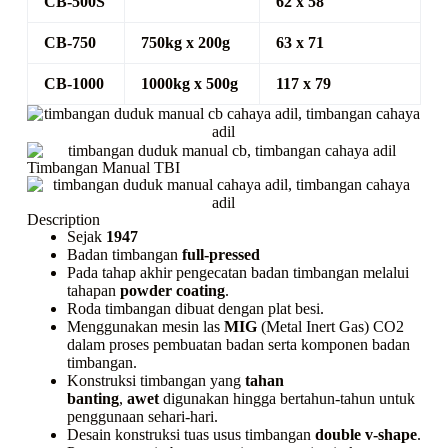
CB-500S
62 x 58
CB-750
750kg x 200g
63 x 71
CB-1000
1000kg x 500g
117 x 79
Timbangan Manual TBI
Description
Sejak
1947
Badan timbangan
full-pressed
Pada tahap akhir pengecatan badan timbangan melalui
tahapan
powder coating
.
Roda timbangan dibuat dengan plat besi.
Menggunakan mesin las
MIG
(Metal Inert Gas) CO2
dalam proses pembuatan badan serta komponen badan
timbangan.
Konstruksi timbangan yang
tahan
banting
,
awet
digunakan hingga bertahun-tahun untuk
penggunaan sehari-hari.
Desain konstruksi tuas usus timbangan
double v-shape
.