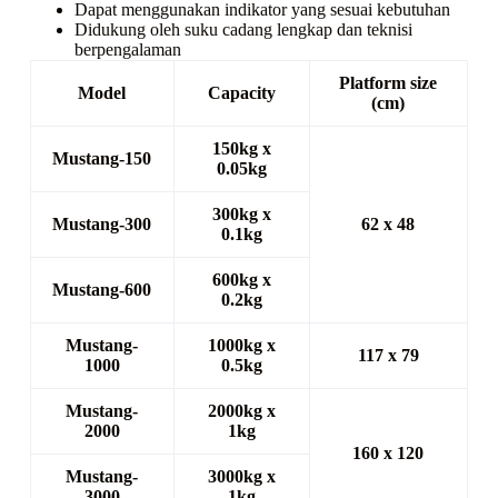
Dapat menggunakan indikator yang sesuai kebutuhan
Didukung oleh suku cadang lengkap dan teknisi
berpengalaman
Platform size
Model
Capacity
(cm)
150kg x
Mustang-150
0.05kg
300kg x
Mustang-300
62 x 48
0.1kg
600kg x
Mustang-600
0.2kg
Mustang-
1000kg x
117 x 79
1000
0.5kg
Mustang-
2000kg x
2000
1kg
160 x 120
Mustang-
3000kg x
3000
1kg