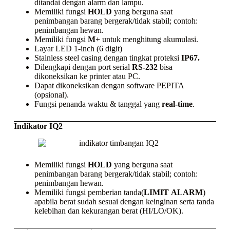
ditandai dengan alarm dan lampu.
Memiliki fungsi
HOLD
yang berguna saat
penimbangan barang bergerak/tidak stabil; contoh:
penimbangan hewan.
Memiliki fungsi
M+
untuk menghitung akumulasi.
Layar LED 1-inch (6 digit)
Stainless steel casing
dengan tingkat proteksi
IP67.
Dilengkapi dengan port serial
RS-232
bisa
dikoneksikan ke
printer
atau PC.
Dapat dikoneksikan dengan
software
PEPITA
(opsional).
Fungsi penanda waktu & tanggal yang
real-time
.
Indikator IQ2
Memiliki fungsi
HOLD
yang berguna saat
penimbangan barang bergerak/tidak stabil; contoh:
penimbangan hewan.
Memiliki fungsi pemberian tanda(
LIMIT
ALARM
)
apabila berat sudah sesuai dengan keinginan serta tanda
kelebihan dan kekurangan berat (HI/LO/OK).