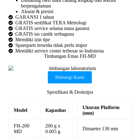
Didukung oleh suku cadang lengkap dan teknisi
berpengalaman
Akurat & presisi
GARANSI 1 tahun
GRATIS sertifikat TERA Metrologi
GRATIS service selama masa garansi
GRATIS tas cantik serbaguna
Memiliki izin tipe
Spareparts tersedia tidak perlu impor
Memiliki service center terbesar se-Indonesia
Timbangan Emas FH-MD
Hubungi Kami
Spesifikasi & Deskripsi
Ukuran Platform
Model
Kapasitas
(mm)
FH-200
200 g x
Dimaeter 130 mm
MD
0.005 g