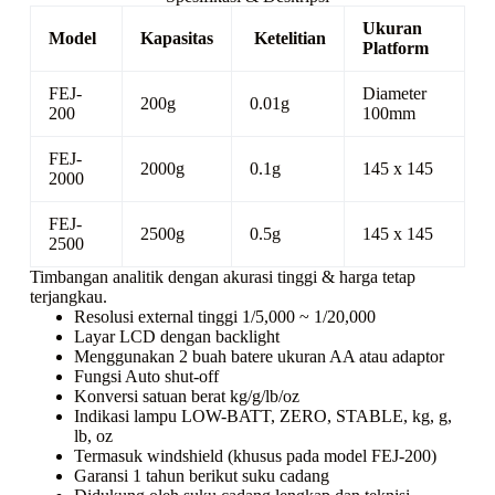
Ukuran
Model
Kapasitas
Ketelitian
Platform
FEJ-
Diameter
200g
0.01g
200
100mm
FEJ-
2000g
0.1g
145 x 145
2000
FEJ-
2500g
0.5g
145 x 145
2500
Timbangan analitik dengan akurasi tinggi & harga tetap
terjangkau.
Resolusi external tinggi 1/5,000 ~ 1/20,000
Layar LCD dengan backlight
Menggunakan 2 buah batere ukuran AA atau adaptor
Fungsi Auto shut-off
Konversi satuan berat kg/g/lb/oz
Indikasi lampu LOW-BATT, ZERO, STABLE, kg, g,
lb, oz
Termasuk windshield (khusus pada model FEJ-200)
Garansi 1 tahun berikut suku cadang