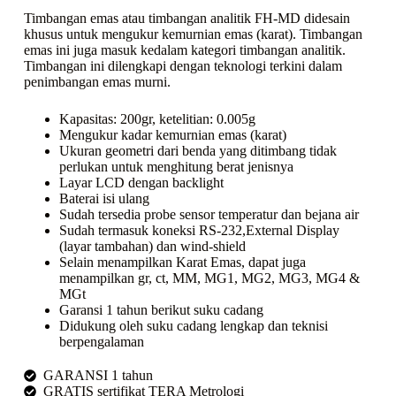
Timbangan emas atau timbangan analitik FH-MD didesain
khusus untuk mengukur kemurnian emas (karat). Timbangan
emas ini juga masuk kedalam kategori timbangan analitik.
Timbangan ini dilengkapi dengan teknologi terkini dalam
penimbangan emas murni.
Kapasitas: 200gr, ketelitian: 0.005g
Mengukur kadar kemurnian emas (karat)
Ukuran geometri dari benda yang ditimbang tidak
perlukan untuk menghitung berat jenisnya
Layar LCD dengan backlight
Baterai isi ulang
Sudah tersedia probe sensor temperatur dan bejana air
Sudah termasuk koneksi RS-232,External Display
(layar tambahan) dan wind-shield
Selain menampilkan Karat Emas, dapat juga
menampilkan gr, ct, MM, MG1, MG2, MG3, MG4 &
MGt
Garansi 1 tahun berikut suku cadang
Didukung oleh suku cadang lengkap dan teknisi
berpengalaman
GARANSI 1 tahun
GRATIS sertifikat TERA Metrologi