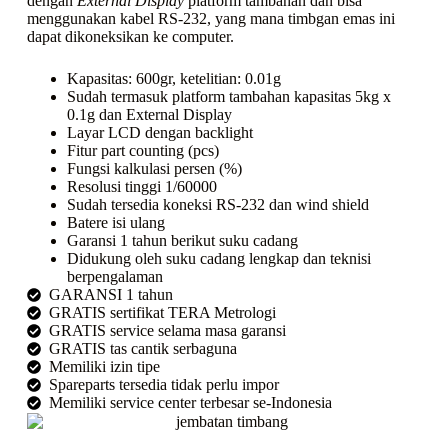
dengan
External Display
platform tambahan dan bisa
menggunakan kabel RS-232, yang mana timbgan emas ini
dapat dikoneksikan ke computer.
Kapasitas: 600gr, ketelitian: 0.01g
Sudah termasuk platform tambahan kapasitas 5kg x
0.1g dan External Display
Layar LCD dengan backlight
Fitur part counting (pcs)
Fungsi kalkulasi persen (%)
Resolusi tinggi 1/60000
Sudah tersedia koneksi RS-232 dan wind shield
Batere isi ulang
Garansi 1 tahun berikut suku cadang
Didukung oleh suku cadang lengkap dan teknisi
berpengalaman
GARANSI 1 tahun
GRATIS sertifikat TERA Metrologi
GRATIS service selama masa garansi
GRATIS tas cantik serbaguna
Memiliki izin tipe
Spareparts tersedia tidak perlu impor
Memiliki service center terbesar se-Indonesia