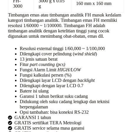
FH-
3000 g x 0.05
160 mm x 160 mm
3000
g
Timbangan emas atau timbangan analitik FH masuk kedalam
kategori timbangan analitik. Timbangan emas FH memiliki
resolusi 1/60000 ~ 1/100000. Timbangan FH adalah
timbangan analitik dengan ketelitian tinggi yang cocok
digunakan untuk menimbang obat-obatan, emas dll.
Resolusi external tinggi 1/60,000 ~ 1/100,000
Dilengkapi cover pelindung (
wind shield
)
13 jenis satuan berat
Fitur
part counting
(pcs)
Fungsi Alarm Limit
HIGH/LOW
Fungsi kalkulasi persen (%)
Dilengkapi layar LCD dengan
backlight
Dilengkapi dengan layar LCD 0.7
Batere isi ulang
Garansi 1 tahun berikut suku cadang
Didukung oleh suku cadang lengkap dan teknisi
berpengalaman
Opsi tambahan: bisa koneksi RS-232
GARANSI 1 tahun
GRATIS sertifikat TERA Metrologi
GRATIS service selama masa garansi