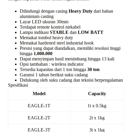
Dilindungi dengan casing
Heavy Duty
dari bahan
aluminium casting
Layar LED ukuran 30mm
Terdapat remote kontrol nirkabel
Lampu indikasi
STABLE
dan
LOW BATT
Memakai tombol
heavy duty
Memakai
hardened steel industrial hook
Presisi yang dapat diandalkan, memiliki resolusi tinggi
hingga
1.000.000
Dapat menyimpan hasil menimbang hingga 13 kali
Opsi tambahan :
wireless indicator
Tersedia kapasitas dari 1 ton hingga
30 ton
Garansi 1 tahun berikut suku cadang
Didukung oleh suku cadang dan teknisi berpengalaman
Spesifikasi
Model
Capacity
EAGLE-1T
1t x 0.5kg
EAGLE-2T
2t x 1kg
EAGLE-3T
3t x 1kg