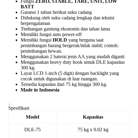
Fungsi
ZERO, STABLE, TARE, UNIT, LOW
BATT
Garansi 1 tahun berikut suku cadang
Didukung oleh suku cadang lengkap dan teknisi
berpengalaman
Timbangan gantung ekonomis dan tahan lama
Memiliki fungsi
auto power-off
Memiliki fungsi
HOLD
yang berguna saat
penimbangan barang bergerak/tidak stabil; contoh:
penimbangan hewan.
Menggunakan 2 baterai jenis AA yang mudah diganti
Menggunakan
heavy duty hook
untuk DLE kapasitas
300 kg.
Layar LCD 1-inch (5 digit) dengan
backlight
yang
cocok untuk digunakan di luar ruangan.
Tersedia kapasitas dari 75 kg hingga 300 kg.
Made in Indonesia
.
Spesifikasi
Model
Kapasitas
DLE-75
75 kg x 0.02 kg