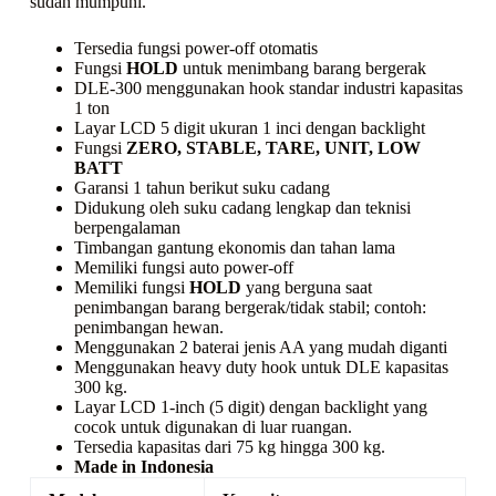
sudah mumpuni.
Tersedia fungsi power-off otomatis
Fungsi
HOLD
untuk menimbang barang bergerak
DLE-300 menggunakan hook standar industri kapasitas
1 ton
Layar LCD 5 digit ukuran 1 inci dengan backlight
Fungsi
ZERO, STABLE, TARE, UNIT, LOW
BATT
Garansi 1 tahun berikut suku cadang
Didukung oleh suku cadang lengkap dan teknisi
berpengalaman
Timbangan gantung ekonomis dan tahan lama
Memiliki fungsi
auto power-off
Memiliki fungsi
HOLD
yang berguna saat
penimbangan barang bergerak/tidak stabil; contoh:
penimbangan hewan.
Menggunakan 2 baterai jenis AA yang mudah diganti
Menggunakan
heavy duty hook
untuk DLE kapasitas
300 kg.
Layar LCD 1-inch (5 digit) dengan
backlight
yang
cocok untuk digunakan di luar ruangan.
Tersedia kapasitas dari 75 kg hingga 300 kg.
Made in Indonesia