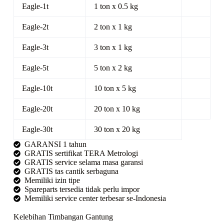
Eagle-1t
1 ton x 0.5 kg
Eagle-2t
2 ton x 1 kg
Eagle-3t
3 ton x 1 kg
Eagle-5t
5 ton x 2 kg
Eagle-10t
10 ton x 5 kg
Eagle-20t
20 ton x 10 kg
Eagle-30t
30 ton x 20 kg
GARANSI 1 tahun
GRATIS sertifikat TERA Metrologi
GRATIS service selama masa garansi
GRATIS tas cantik serbaguna
Memiliki izin tipe
Spareparts tersedia tidak perlu impor
Memiliki service center terbesar se-Indonesia
Kelebihan Timbangan Gantung