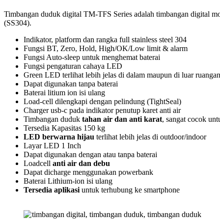
Timbangan duduk digital TM-TFS Series adalah timbangan digital mo
(SS304).
Indikator, platform dan rangka full stainless steel 304
Fungsi BT, Zero, Hold, High/OK/Low limit & alarm
Fungsi Auto-sleep untuk menghemat baterai
Fungsi pengaturan cahaya LED
Green LED terlihat lebih jelas di dalam maupun di luar ruanga
Dapat digunakan tanpa baterai
Baterai litium ion isi ulang
Load-cell dilengkapi dengan pelindung (TightSeal)
Charger usb-c pada indikator penutup karet anti air
Timbangan duduk
tahan air dan anti karat
, sangat cocok unt
Tersedia Kapasitas 150 kg
LED berwarna hijau
terlihat lebih jelas di outdoor/indoor
Layar LED 1 Inch
Dapat digunakan dengan atau tanpa baterai
Loadcell
anti air dan debu
Dapat dicharge menggunakan powerbank
Baterai Lithium-ion isi ulang
Tersedia aplikasi
untuk terhubung ke smartphone