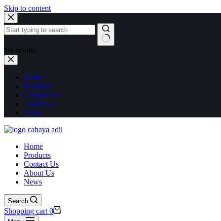
Skip to content
No results
Home
Products
Contact Us
About Us
News
Home
Products
Contact Us
About Us
News
Search
Shopping cart
0