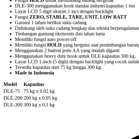
Fungsi
HOLD
untuk menimbang barang bergerak
DLE-300 menggunakan hook standar industri kapasitas 1 ton
Layar LCD 5 digit ukuran 1 inci dengan backlight
Fungsi
ZERO, STABLE, TARE, UNIT, LOW BATT
Garansi 1 tahun berikut suku cadang
Didukung oleh suku cadang lengkap dan teknisi berpengalama
Timbangan gantung ekonomis dan tahan lama
Memiliki fungsi
auto power-off
Memiliki fungsi
HOLD
yang berguna saat penimbangan barang
Menggunakan 2 baterai jenis AA yang mudah diganti
Menggunakan
heavy duty hook
untuk DLE kapasitas 300 kg.
Layar LCD 1-inch (5 digit) dengan
backlight
yang cocok untuk
Tersedia kapasitas dari 75 kg hingga 300 kg.
Made in Indonesia
Model
Kapasitas
DLE-75
75 kg x 0.02 kg
DLE-200
200 kg x 0.05 kg
DLE-300
300 kg x 0.1 kg