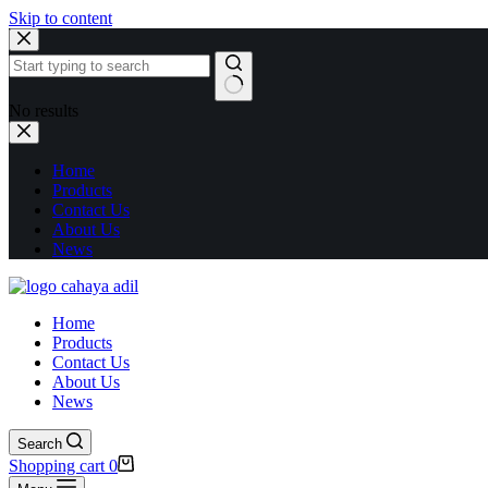
Skip to content
No results
Home
Products
Contact Us
About Us
News
Home
Products
Contact Us
About Us
News
Search
Shopping cart
0