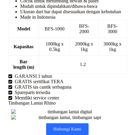
Cocok untuk menimbang hewan & pallet
Mudah untuk dipindahkan/dibawa-bawa
Ukuran dari bar dapat disesuaikan dengan kebutuhan
Made in Indonesia
BFS-
BFS-
Model
BFS-1000
2000
3000
1000kg x
2000kg x
3000kg x
Kapasitas
0.5kg
1kg
1kg
Bar
1.2
length (m)
GARANSI 1 tahun
GRATIS sertifikat TERA
GRATIS tas cantik serbaguna
Spareparts tersedia
Memiliki service center
Timbangan Lantai Rhino
Hubungi Kami