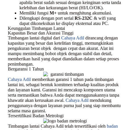
apabila berat sudah sesuai dengan keinginan serta tanda
kelebihan dan kekurangan berat (HI/LO/OK).
Memiliki fungsi
M+
untuk menghitung akumulasi.
Dilengkapi dengan port serial
RS-232C
& wifi yang
dapat dikoneksikan ke display eksternal atau PC.
Keunggulan Timbangan Lantai
Kapasitas Besar dan Akurasi Tinggi
Timbangan lantai digital dari
Cahaya Adil
dirancang dengan
kapasitas yang besar dan ketelitian tinggi, memungkinkan
pengukuran berat objek dengan cepat dan akurat. Alat ini
mampu menimbang bobot objek dengan stabil dan detail,
memberikan hasil yang dapat diandalkan dalam setiap proses
penimbangan.
Bergaransi 1 Tahun
Cahaya Adil
memberikan garansi 1 tahun pada timbangan
lantai ini, sebagai bentuk komitmen terhadap kualitas produk
dan layanan kami. Garansi ini mencakup komponen utama
serta memastikan bahwa Anda dapat menggunakannya tanpa
khawatir akan kerusakan awal.
Cahaya Adil
mendukung
penggunanya dengan layanan purna jual yang siap membantu
selama masa garansi.
Tersertifikasi Badan Metrologi
Timbangan lantai Cahaya Adil telah tersertifikasi oleh
badan