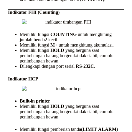
Indikator FHI (Counting)
Memiliki fungsi
COUNTING
untuk menghitung
jumlah benda2 kecil.
Memiliki fungsi
M+
untuk menghitung akumulasi.
Memiliki fungsi
HOLD
yang berguna saat
penimbangan barang bergerak/tidak stabil; contoh:
penimbangan hewan.
Dilengkapi dengan port serial
RS-232C
.
Indikator HCP
Built-in printer
Memiliki fungsi
HOLD
yang berguna saat
penimbangan barang bergerak/tidak stabil; contoh:
penimbangan hewan.
Memiliki fungsi pemberian tanda(
LIMIT
ALARM
)