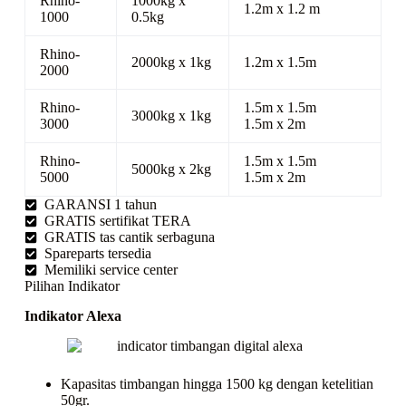
Rhino-
1000kg x
1.2m x 1.2 m
1000
0.5kg
Rhino-
2000kg x 1kg
1.2m x 1.5m
2000
Rhino-
1.5m x 1.5m
3000kg x 1kg
3000
1.5m x 2m
Rhino-
1.5m x 1.5m
5000kg x 2kg
5000
1.5m x 2m
GARANSI 1 tahun
GRATIS sertifikat TERA
GRATIS tas cantik serbaguna
Spareparts tersedia
Memiliki service center
Pilihan Indikator
Indikator Alexa
Kapasitas timbangan hingga 1500 kg dengan ketelitian
50gr.