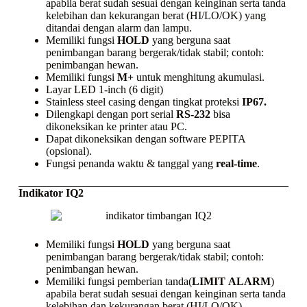
apabila berat sudah sesuai dengan keinginan serta tanda
kelebihan dan kekurangan berat (HI/LO/OK) yang
ditandai dengan alarm dan lampu.
Memiliki fungsi
HOLD
yang berguna saat
penimbangan barang bergerak/tidak stabil; contoh:
penimbangan hewan.
Memiliki fungsi
M+
untuk menghitung akumulasi.
Layar LED 1-inch (6 digit)
Stainless steel casing
dengan tingkat proteksi
IP67.
Dilengkapi dengan port serial
RS-232
bisa
dikoneksikan ke
printer
atau PC.
Dapat dikoneksikan dengan
software
PEPITA
(opsional).
Fungsi penanda waktu & tanggal yang
real-time
.
Indikator IQ2
Memiliki fungsi
HOLD
yang berguna saat
penimbangan barang bergerak/tidak stabil; contoh:
penimbangan hewan.
Memiliki fungsi pemberian tanda(
LIMIT
ALARM
)
apabila berat sudah sesuai dengan keinginan serta tanda
kelebihan dan kekurangan berat (HI/LO/OK).