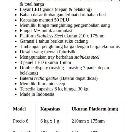
& total harga
Layar LED ganda (depan & belakang)
Bahan dasar timbangan terbuat dari bahan besi
Kapasitas memori 50 PLU
Memiliki fungsi menghitung pengembalian uang
Fungsi M+ untuk akumulasi
Platform
Stainless Steel
ukuran 210 x 175mm
Garansi 1 tahun berikut suku cadang
Timbangan penghitung harga dengan harga ekonomis
Desain yang mewah futuristik
Menggunakan tray berbahan
stainless steel
3 panel LED ukuran 15mm
Double display (masing – masing 3 panel depan
belakang)
Baterai
rechargeable
(Baterai dapat dicas)
Memiliki fitur auto sleep
Tersedia kapasitas 6 kg hingga 30 kg
Made in Indonesia
Model
Kapasitas
Ukuran Platform (mm)
Precio 6
6 kg x 1 g
210mm x 175mm