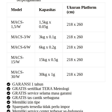
Ukuran Platform
Model
Kapasitas
(cm)
MACS-
1,5kg x
218 x 260
1,5/W
0.05g
MACS-3/W
3kg x 0.1g
218 x 260
MACS-6/W
6kg x 0.2g
218 x 260
MACS-
15kg x 0.5g
218 x 260
15/W
MACS-
30kg x 1g
218 x 260
30/W
GARANSI 1 tahun
GRATIS sertifikat TERA Metrologi
GRATIS service selama masa garansi
GRATIS tas cantik serbaguna
Memiliki izin tipe
Spareparts tersedia tidak perlu impor
Memiliki service center terbesar se-Indonesia