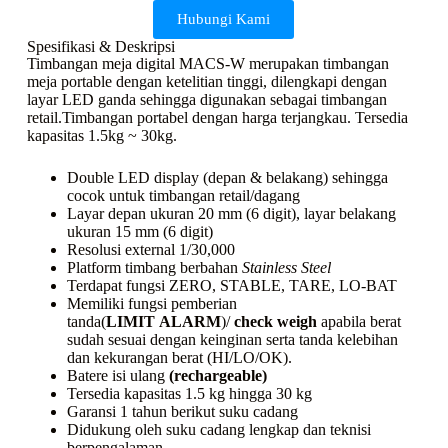
Hubungi Kami
Spesifikasi & Deskripsi
Timbangan meja digital MACS-W merupakan timbangan
meja portable dengan ketelitian tinggi, dilengkapi dengan
layar LED ganda sehingga digunakan sebagai timbangan
retail.Timbangan portabel dengan harga terjangkau. Tersedia
kapasitas 1.5kg ~ 30kg.
Double LED display (depan & belakang) sehingga
cocok untuk timbangan retail/dagang
Layar depan ukuran 20 mm (6 digit), layar belakang
ukuran 15 mm (6 digit)
Resolusi external 1/30,000
Platform timbang berbahan
Stainless Steel
Terdapat fungsi ZERO, STABLE, TARE, LO-BAT
Memiliki fungsi pemberian
tanda(
LIMIT
ALARM
)/
check weigh
apabila berat
sudah sesuai dengan keinginan serta tanda kelebihan
dan kekurangan berat (HI/LO/OK).
Batere isi ulang
(rechargeable)
Tersedia kapasitas 1.5 kg hingga 30 kg
Garansi 1 tahun berikut suku cadang
Didukung oleh suku cadang lengkap dan teknisi
berpengalaman