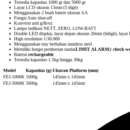
Tersedia kapasitas 1000 gr dan 5000 gr
Layar LCD ukuran 15mm (5 digit)
Menggunakan 2 buah batere ukuran AA
Fungsi Auto shut-off
Konversi unit g/lb/oz
Lampu indikasi NETT, ZERO, LOW-BATT
Double LED display, layar depan ukuran 20mm (6digit), layar 
High resolution 1/30.000
Menggunakan
tray
berbahan
stainless steel
Memiliki fungsi pemberian tanda(
LIMIT
ALARM
)/
check w
Baterai
rechargeable
Tersedia kapasitas 1.5kg hingga 30kg
Model
Kapasitas (g)
Ukuran Platform (mm)
FEJ-1000K
1000g
145mm x 145mm
FEJ-5000K
5000g
145mm x 145mm