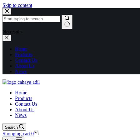
Skip to content
No results
Home
Products
Contact Us
About Us
News
Home
Products
Contact Us
About Us
News
Search
Shopping cart
0