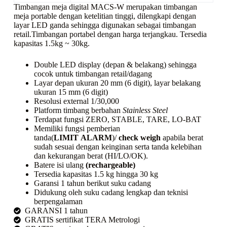
Timbangan meja digital MACS-W merupakan timbangan
meja portable dengan ketelitian tinggi, dilengkapi dengan
layar LED ganda sehingga digunakan sebagai timbangan
retail.Timbangan portabel dengan harga terjangkau. Tersedia
kapasitas 1.5kg ~ 30kg.
Double LED display (depan & belakang) sehingga
cocok untuk timbangan retail/dagang
Layar depan ukuran 20 mm (6 digit), layar belakang
ukuran 15 mm (6 digit)
Resolusi external 1/30,000
Platform timbang berbahan
Stainless Steel
Terdapat fungsi ZERO, STABLE, TARE, LO-BAT
Memiliki fungsi pemberian
tanda(
LIMIT
ALARM
)/
check weigh
apabila berat
sudah sesuai dengan keinginan serta tanda kelebihan
dan kekurangan berat (HI/LO/OK).
Batere isi ulang
(rechargeable)
Tersedia kapasitas 1.5 kg hingga 30 kg
Garansi 1 tahun berikut suku cadang
Didukung oleh suku cadang lengkap dan teknisi
berpengalaman
GARANSI 1 tahun
GRATIS sertifikat TERA Metrologi