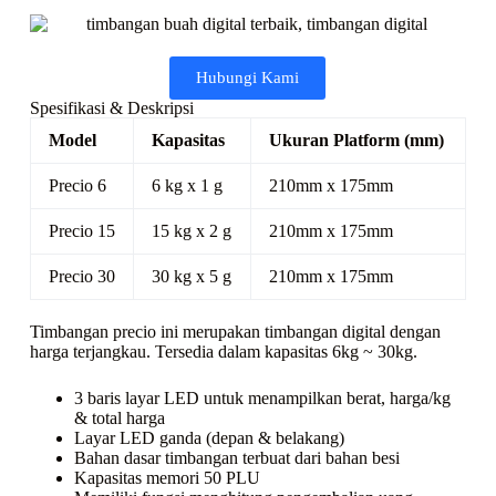
Hubungi Kami
Spesifikasi & Deskripsi
Model
Kapasitas
Ukuran Platform (mm)
Precio 6
6 kg x 1 g
210mm x 175mm
Precio 15
15 kg x 2 g
210mm x 175mm
Precio 30
30 kg x 5 g
210mm x 175mm
Timbangan precio ini merupakan timbangan digital dengan
harga terjangkau. Tersedia dalam kapasitas 6kg ~ 30kg.
3 baris layar LED untuk menampilkan berat, harga/kg
& total harga
Layar LED ganda (depan & belakang)
Bahan dasar timbangan terbuat dari bahan besi
Kapasitas memori 50 PLU