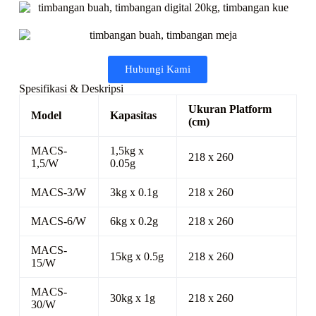
Hubungi Kami
Spesifikasi & Deskripsi
Ukuran Platform
Model
Kapasitas
(cm)
MACS-
1,5kg x
218 x 260
1,5/W
0.05g
MACS-3/W
3kg x 0.1g
218 x 260
MACS-6/W
6kg x 0.2g
218 x 260
MACS-
15kg x 0.5g
218 x 260
15/W
MACS-
30kg x 1g
218 x 260
30/W