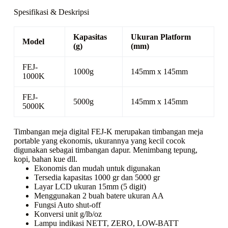
Spesifikasi & Deskripsi
Kapasitas
Ukuran Platform
Model
(g)
(mm)
FEJ-
1000g
145mm x 145mm
1000K
FEJ-
5000g
145mm x 145mm
5000K
Timbangan meja digital FEJ-K merupakan timbangan meja
portable yang ekonomis, ukurannya yang kecil cocok
digunakan sebagai timbangan dapur. Menimbang tepung,
kopi, bahan kue dll.
Ekonomis dan mudah untuk digunakan
Tersedia kapasitas 1000 gr dan 5000 gr
Layar LCD ukuran 15mm (5 digit)
Menggunakan 2 buah batere ukuran AA
Fungsi Auto shut-off
Konversi unit g/lb/oz
Lampu indikasi NETT, ZERO, LOW-BATT