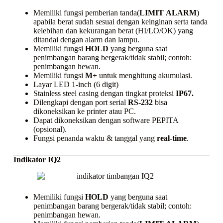
Memiliki fungsi pemberian tanda(
LIMIT
ALARM
)
apabila berat sudah sesuai dengan keinginan serta tanda
kelebihan dan kekurangan berat (HI/LO/OK) yang
ditandai dengan alarm dan lampu.
Memiliki fungsi
HOLD
yang berguna saat
penimbangan barang bergerak/tidak stabil; contoh:
penimbangan hewan.
Memiliki fungsi
M+
untuk menghitung akumulasi.
Layar LED 1-inch (6 digit)
Stainless steel casing
dengan tingkat proteksi
IP67.
Dilengkapi dengan port serial
RS-232
bisa
dikoneksikan ke
printer
atau PC.
Dapat dikoneksikan dengan
software
PEPITA
(opsional).
Fungsi penanda waktu & tanggal yang
real-time
.
Indikator IQ2
Memiliki fungsi
HOLD
yang berguna saat
penimbangan barang bergerak/tidak stabil; contoh:
penimbangan hewan.