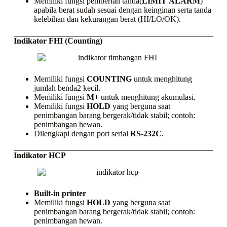
Memiliki fungsi pemberian tanda(
LIMIT
ALARM
)
apabila berat sudah sesuai dengan keinginan serta tanda
kelebihan dan kekurangan berat (HI/LO/OK).
Indikator FHI (Counting)
Memiliki fungsi
COUNTING
untuk menghitung
jumlah benda2 kecil.
Memiliki fungsi
M+
untuk menghitung akumulasi.
Memiliki fungsi
HOLD
yang berguna saat
penimbangan barang bergerak/tidak stabil; contoh:
penimbangan hewan.
Dilengkapi dengan port serial
RS-232C
.
Indikator HCP
Built-in printer
Memiliki fungsi
HOLD
yang berguna saat
penimbangan barang bergerak/tidak stabil; contoh:
penimbangan hewan.