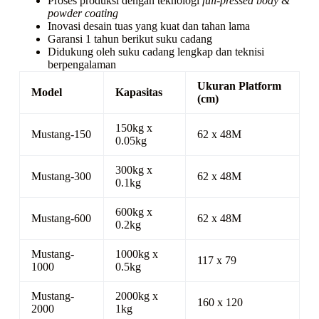
Proses produksi dengan teknologi
full-pressed body &
powder coating
Inovasi desain tuas yang kuat dan tahan lama
Garansi 1 tahun berikut suku cadang
Didukung oleh suku cadang lengkap dan teknisi
berpengalaman
Ukuran Platform
Model
Kapasitas
(cm)
150kg x
Mustang-150
62 x 48M
0.05kg
300kg x
Mustang-300
62 x 48M
0.1kg
600kg x
Mustang-600
62 x 48M
0.2kg
Mustang-
1000kg x
117 x 79
1000
0.5kg
Mustang-
2000kg x
160 x 120
2000
1kg