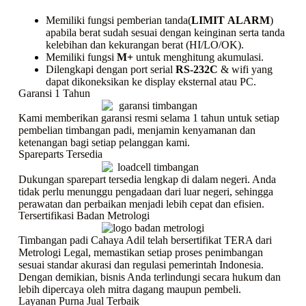
Memiliki fungsi pemberian tanda(
LIMIT
ALARM
)
apabila berat sudah sesuai dengan keinginan serta tanda
kelebihan dan kekurangan berat (HI/LO/OK).
Memiliki fungsi
M+
untuk menghitung akumulasi.
Dilengkapi dengan port serial
RS-232C
& wifi yang
dapat dikoneksikan ke display eksternal atau PC.
Garansi 1 Tahun
Kami memberikan garansi resmi selama 1 tahun untuk setiap
pembelian timbangan padi, menjamin kenyamanan dan
ketenangan bagi setiap pelanggan kami.
Spareparts Tersedia
Dukungan sparepart tersedia lengkap di dalam negeri. Anda
tidak perlu menunggu pengadaan dari luar negeri, sehingga
perawatan dan perbaikan menjadi lebih cepat dan efisien.
Tersertifikasi Badan Metrologi
Timbangan padi Cahaya Adil telah bersertifikat TERA dari
Metrologi Legal, memastikan setiap proses penimbangan
sesuai standar akurasi dan regulasi pemerintah Indonesia.
Dengan demikian, bisnis Anda terlindungi secara hukum dan
lebih dipercaya oleh mitra dagang maupun pembeli.
Layanan Purna Jual Terbaik