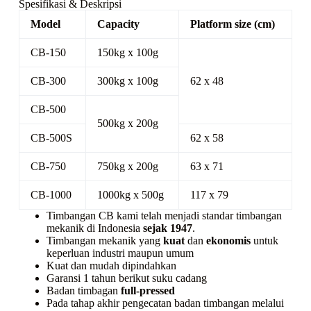
Spesifikasi & Deskripsi
Model
Capacity
Platform size (cm)
CB-150
150kg x 100g
CB-300
300kg x 100g
62 x 48
CB-500
500kg x 200g
CB-500S
62 x 58
CB-750
750kg x 200g
63 x 71
CB-1000
1000kg x 500g
117 x 79
Timbangan CB kami telah menjadi standar timbangan
mekanik di Indonesia
sejak 1947
.
Timbangan mekanik yang
kuat
dan
ekonomis
untuk
keperluan industri maupun umum
Kuat dan mudah dipindahkan
Garansi 1 tahun berikut suku cadang
Badan timbagan
full-pressed
Pada tahap akhir pengecatan badan timbangan melalui