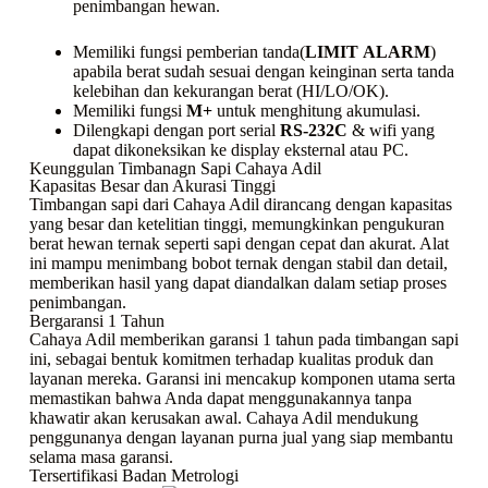
penimbangan hewan.
Memiliki fungsi pemberian tanda(
LIMIT
ALARM
)
apabila berat sudah sesuai dengan keinginan serta tanda
kelebihan dan kekurangan berat (HI/LO/OK).
Memiliki fungsi
M+
untuk menghitung akumulasi.
Dilengkapi dengan port serial
RS-232C
& wifi yang
dapat dikoneksikan ke display eksternal atau PC.
Keunggulan Timbanagn Sapi Cahaya Adil
Kapasitas Besar dan Akurasi Tinggi
Timbangan sapi dari Cahaya Adil dirancang dengan kapasitas
yang besar dan ketelitian tinggi, memungkinkan pengukuran
berat hewan ternak seperti sapi dengan cepat dan akurat. Alat
ini mampu menimbang bobot ternak dengan stabil dan detail,
memberikan hasil yang dapat diandalkan dalam setiap proses
penimbangan.
Bergaransi 1 Tahun
Cahaya Adil memberikan garansi 1 tahun pada timbangan sapi
ini, sebagai bentuk komitmen terhadap kualitas produk dan
layanan mereka. Garansi ini mencakup komponen utama serta
memastikan bahwa Anda dapat menggunakannya tanpa
khawatir akan kerusakan awal. Cahaya Adil mendukung
penggunanya dengan layanan purna jual yang siap membantu
selama masa garansi.
Tersertifikasi Badan Metrologi