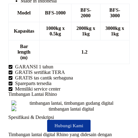
Made in Indonesia
BFS-
BFS-
Model
BFS-1000
2000
3000
1000kg x
2000kg x
3000kg x
Kapasitas
0.5kg
1kg
1kg
Bar
length
1.2
(m)
GARANSI 1 tahun
GRATIS sertifikat TERA
GRATIS tas cantik serbaguna
Spareparts tersedia
Memiliki service center
Timbangan Lantai Rhino
Spesifikasi & Deskripsi
Hubungi Kami
Timbangan lantai digital Rhino yang didesain dengan