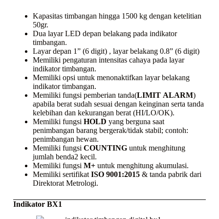
Kapasitas timbangan hingga 1500 kg dengan ketelitian
50gr.
Dua layar LED depan belakang pada indikator
timbangan.
Layar depan 1” (6 digit) , layar belakang 0.8” (6 digit)
Memiliki pengaturan intensitas cahaya pada layar
indikator timbangan.
Memiliki opsi untuk menonaktifkan layar belakang
indikator timbangan.
Memiliki fungsi pemberian tanda(
LIMIT
ALARM
)
apabila berat sudah sesuai dengan keinginan serta tanda
kelebihan dan kekurangan berat (HI/LO/OK).
Memiliki fungsi
HOLD
yang berguna saat
penimbangan barang bergerak/tidak stabil; contoh:
penimbangan hewan.
Memiliki fungsi
COUNTING
untuk menghitung
jumlah benda2 kecil.
Memiliki fungsi
M+
untuk menghitung akumulasi.
Memiliki sertifikat
ISO 9001:2015
& tanda pabrik dari
Direktorat Metrologi.
Indikator BX1