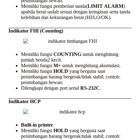
penimbangan hewan.
Memiliki fungsi pemberian tanda(
LIMIT
ALARM
)
apabila berat sudah sesuai dengan keinginan serta tanda
kelebihan dan kekurangan berat (HI/LO/OK).
Indikator FHI (Counting)
Memiliki fungsi
COUNTING
untuk menghitung
jumlah benda2 kecil.
Memiliki fungsi
M+
untuk menghitung akumulasi.
Memiliki fungsi
HOLD
yang berguna saat
penimbangan barang bergerak/tidak stabil; contoh:
penimbangan hewan.
Dilengkapi dengan port serial
RS-232C
.
Indikator HCP
Built-in printer
Memiliki fungsi
HOLD
yang berguna saat
penimbangan barang bergerak/tidak stabil; contoh: