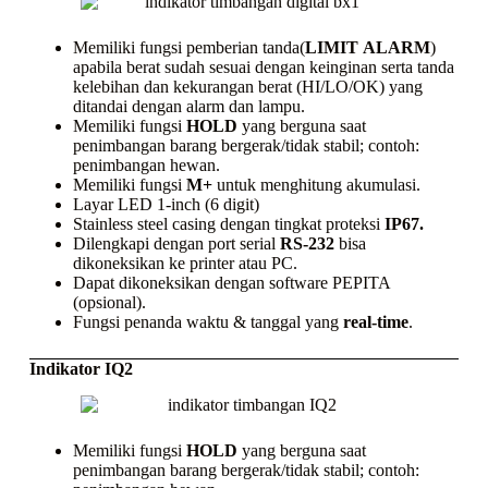
Memiliki fungsi pemberian tanda(
LIMIT
ALARM
)
apabila berat sudah sesuai dengan keinginan serta tanda
kelebihan dan kekurangan berat (HI/LO/OK) yang
ditandai dengan alarm dan lampu.
Memiliki fungsi
HOLD
yang berguna saat
penimbangan barang bergerak/tidak stabil; contoh:
penimbangan hewan.
Memiliki fungsi
M+
untuk menghitung akumulasi.
Layar LED 1-inch (6 digit)
Stainless steel casing
dengan tingkat proteksi
IP67.
Dilengkapi dengan port serial
RS-232
bisa
dikoneksikan ke
printer
atau PC.
Dapat dikoneksikan dengan
software
PEPITA
(opsional).
Fungsi penanda waktu & tanggal yang
real-time
.
Indikator IQ2
Memiliki fungsi
HOLD
yang berguna saat
penimbangan barang bergerak/tidak stabil; contoh: