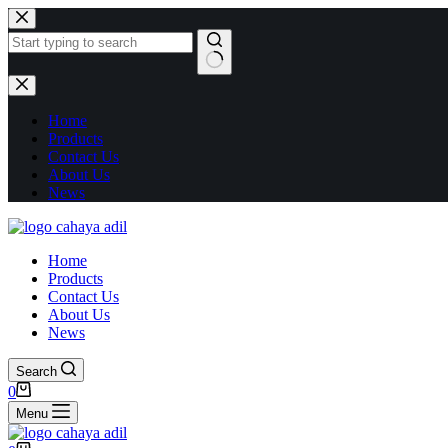
Home
Products
Contact Us
About Us
News
Home
Products
Contact Us
About Us
News
Search
0
Menu