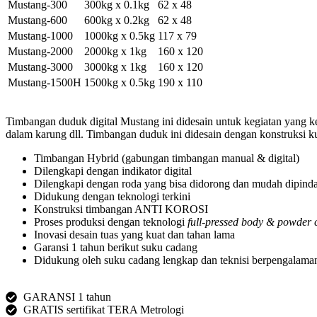
Mustang-300
300kg x 0.1kg
62 x 48
Mustang-600
600kg x 0.2kg
62 x 48
Mustang-1000
1000kg x 0.5kg
117 x 79
Mustang-2000
2000kg x 1kg
160 x 120
Mustang-3000
3000kg x 1kg
160 x 120
Mustang-1500H
1500kg x 0.5kg
190 x 110
Timbangan duduk digital Mustang ini didesain untuk kegiatan yang ke
dalam karung dll. Timbangan duduk ini didesain dengan konstruksi k
Timbangan Hybrid (gabungan timbangan manual & digital)
Dilengkapi dengan indikator digital
Dilengkapi dengan roda yang bisa didorong dan mudah dipind
Didukung dengan teknologi terkini
Konstruksi timbangan ANTI KOROSI
Proses produksi dengan teknologi
full-pressed body & powder 
Inovasi desain tuas yang kuat dan tahan lama
Garansi 1 tahun berikut suku cadang
Didukung oleh suku cadang lengkap dan teknisi berpengalama
GARANSI 1 tahun
GRATIS sertifikat TERA Metrologi