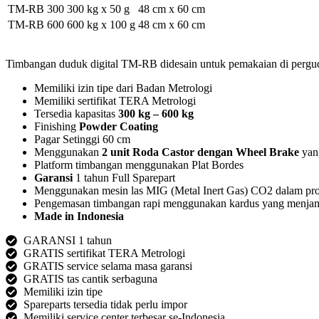
TM-RB 300
300 kg x 50 g
48 cm x 60 cm
TM-RB 600
600 kg x 100 g
48 cm x 60 cm
Timbangan duduk digital TM-RB didesain untuk pemakaian di pergudan
Memiliki izin tipe dari Badan Metrologi
Memiliki sertifikat TERA Metrologi
Tersedia kapasitas
300 kg – 600 kg
Finishing
Powder Coating
Pagar Setinggi 60 cm
Menggunakan
2 unit Roda Castor dengan Wheel Brake
yang
Platform timbangan menggunakan Plat Bordes
Garansi
1 tahun Full Sparepart
Menggunakan mesin las MIG (Metal Inert Gas) CO2 dalam pro
Pengemasan timbangan rapi menggunakan kardus yang menjami
Made in Indonesia
GARANSI 1 tahun
GRATIS sertifikat TERA Metrologi
GRATIS service selama masa garansi
GRATIS tas cantik serbaguna
Memiliki izin tipe
Spareparts tersedia tidak perlu impor
Memiliki service center terbesar se-Indonesia