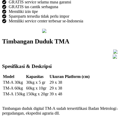
GRATIS service selama masa garansi
GRATIS tas cantik serbaguna
Memiliki izin tipe
Spareparts tersedia tidak perlu impor
Memiliki service center terbesar se-Indonesia
Timbangan Duduk TMA
Spesifikasi & Deskripsi
Model
Kapasitas
Ukuran Platform (cm)
TM-A 30kg
30kg x 5 gr
29 x 38
TM-A 60kg
60kg x 10gr
29 x 38
TM-A 150kg
150kg x 20gr
39 x 48
Timbangan duduk digital TM-A sudah tersertifikasi Badan Metrologi 
pergudangan, ekspedisi agraria dll.